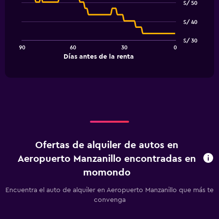
graphic.
chart
S/ 50
with
91
S/ 40
data
points.
S/ 30
90
60
30
0
The
End
Días antes de la renta
chart
of
interactive
has
chart
1
X
axis
displaying
Días
antes
de
Ofertas de alquiler de autos en
la
renta.
Aeropuerto Manzanillo encontradas en
Range:
momondo
91
categories.
Encuentra el auto de alquiler en Aeropuerto Manzanillo que más te
The
convenga
chart
has