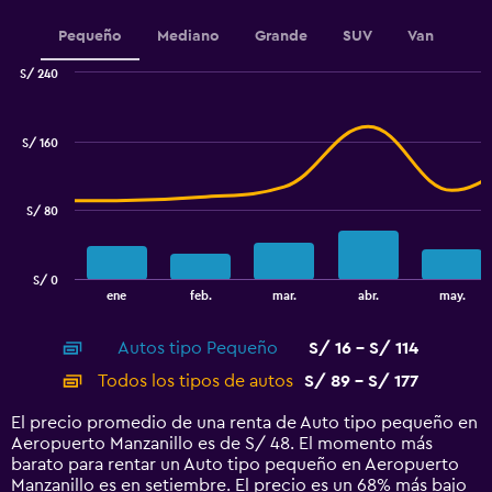
1
Y
Pequeño
Mediano
Grande
SUV
Van
axis
displaying
S/ 240
values.
Combination
Chart
Range:
graphic.
chart
30
with
S/ 160
to
2
data
60.
series.
S/ 80
The
chart
has
S/ 0
1
End
ene
feb.
mar.
abr.
may.
of
X
interactive
axis
chart
Autos tipo Pequeño
S/ 16 - S/ 114
displaying
categories.
Todos los tipos de autos
S/ 89 - S/ 177
Range:
14
El precio promedio de una renta de Auto tipo pequeño en
categories.
Aeropuerto Manzanillo es de S/ 48. El momento más
The
barato para rentar un Auto tipo pequeño en Aeropuerto
chart
Manzanillo es en setiembre. El precio es un 68% más bajo