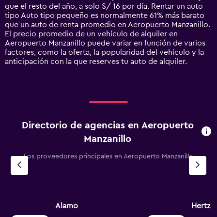
has
que el resto del año, a solo S/ 16 por día. Rentar un auto
1
tipo Auto tipo pequeño es normalmente 61% más barato
Y
que un auto de renta promedio en Aeropuerto Manzanillo.
axis
El precio promedio de un vehículo de alquiler en
displaying
Aeropuerto Manzanillo puede variar en función de varios
values.
factores, como la oferta, la popularidad del vehículo y la
Range:
anticipación con la que reserves tu auto de alquiler.
0
to
240.
Directorio de agencias en Aeropuerto
Manzanillo
Los proveedores principales en Aeropuerto Manzanillo
Alamo
Hertz