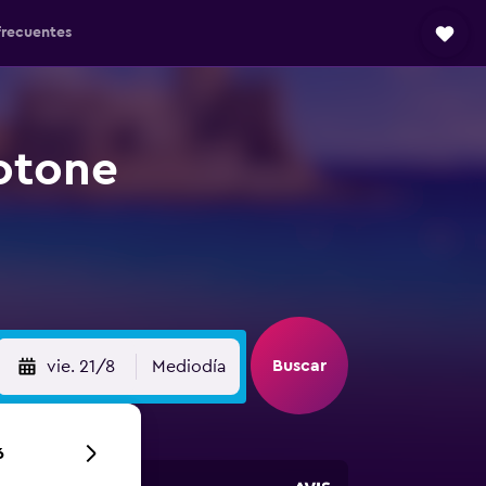
frecuentes
otone
Buscar
vie. 21/8
Mediodía
6