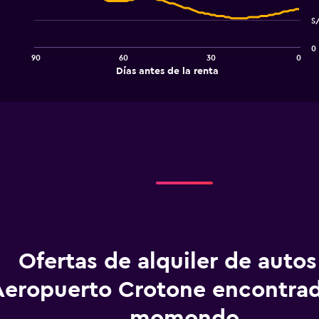
with
91
S
data
points.
0
90
60
30
0
The
End
Días antes de la renta
chart
of
interactive
has
chart
1
X
axis
displaying
Días
antes
de
la
renta.
Range:
91
categories.
Ofertas de alquiler de autos
The
chart
Aeropuerto Crotone encontra
has
1
momondo