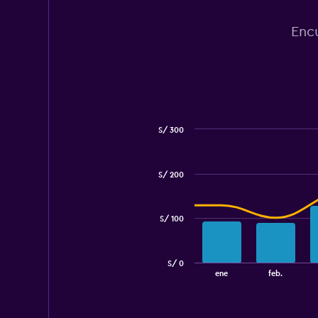
Encu
S/ 300
Combination
Chart
graphic.
chart
with
S/ 200
2
data
series.
S/ 100
The
chart
has
S/ 0
1
End
ene
feb.
of
X
interactive
axis
chart
displaying