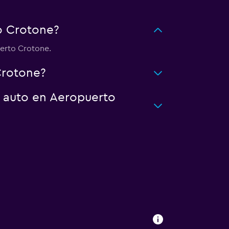
o Crotone?
uerto Crotone.
Crotone?
n auto en Aeropuerto