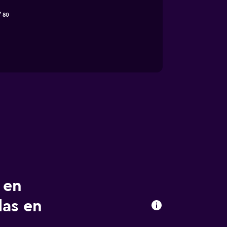
/ 80
 en
das en