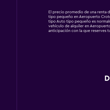
categories.
Range:
14
El precio promedio de una renta 
categories.
tipo pequeño en Aeropuerto Crotone
The
tipo Auto tipo pequeño es normal
chart
vehículo de alquiler en Aeropuerto
has
anticipación con la que reserves tu
1
Y
axis
displaying
values.
Range:
0
to
300.
D