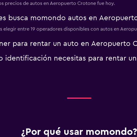
los precios de autos en Aeropuerto Crotone fue hoy.
es busca momondo autos en Aeropuert
r
Ver precios
 elegir entre 19 operadores disponibles con autos en Aerop
er para rentar un auto en Aeropuerto 
identificación necesitas para rentar u
¿Por qué usar momondo?