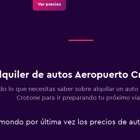
Ver precios
Ver precios
lquiler de autos Aeropuerto C
Ver precios
do lo que necesitas saber sobre alquilar un auto
Crotone para ir preparando tu próximo via
ondo por última vez los precios de au
Ver precios