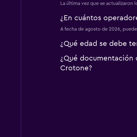
La última vez que se actualizaron 
¿En cuántos operador
keddy by Europca
A fecha de agosto de 2026, puedes
1 punto de alquiler
¿Qué edad se debe ten
¿Qué documentación o 
Crotone?