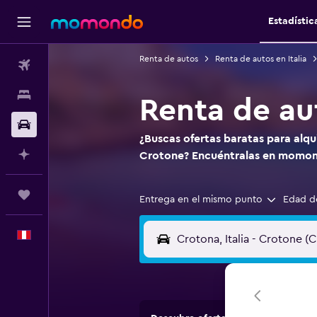
Estadístic
Renta de autos
Renta de autos en Italia
Vuelos
Alojamientos
Renta de au
Autos
¿Buscas ofertas baratas para alqu
Planifica con IA
Crotone? Encuéntralas en momo
Trips
Entrega en el mismo punto
Edad d
Español