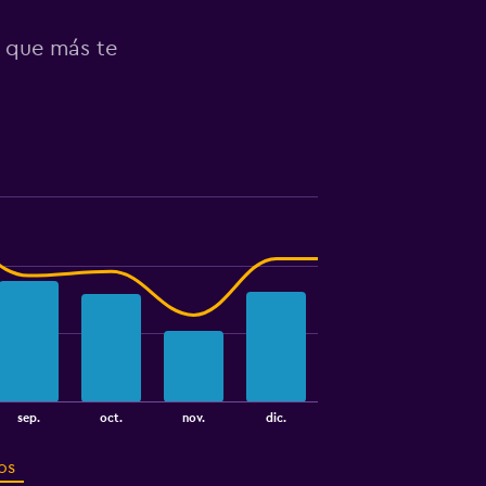
e que más te
sep.
oct.
nov.
dic.
os