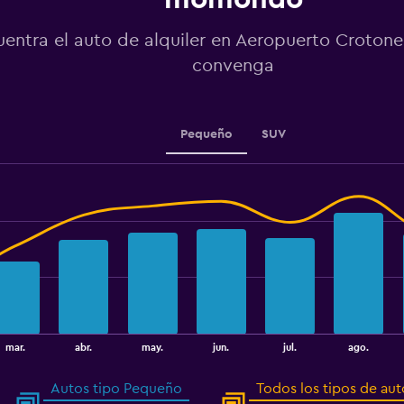
Y
axis
displaying
entra el auto de alquiler en Aeropuerto Croton
values.
convenga
Range:
0
to
240.
Pequeño
SUV
mar.
abr.
may.
jun.
jul.
ago.
Autos tipo Pequeño
Todos los tipos de aut