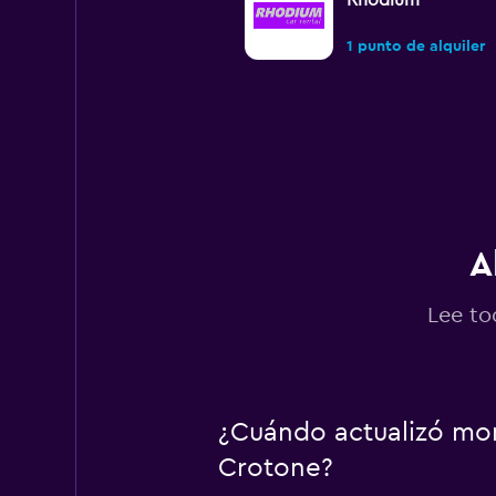
Rhodium
1 punto de alquiler
Violauto
1 punto de alquiler
A
Goldcar Rental SP
Lee to
1 punto de alquiler
¿Cuándo actualizó mom
Felirent
Crotone?
1 punto de alquiler