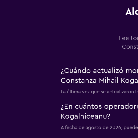
Al
Flexicar
1 punto de alquiler
Lee to
Const
ADMITA
¿Cuándo actualizó mom
1 punto de alquiler
Constanza Mihail Koga
La última vez que se actualizaron 
Goldcar Rental SP
¿En cuántos operador
1 punto de alquiler
Kogalniceanu?
A fecha de agosto de 2026, puedes