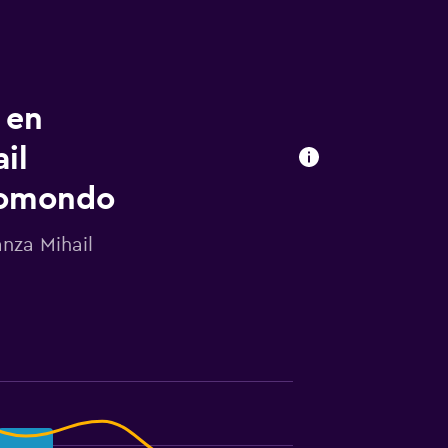
 en
il
momondo
nza Mihail