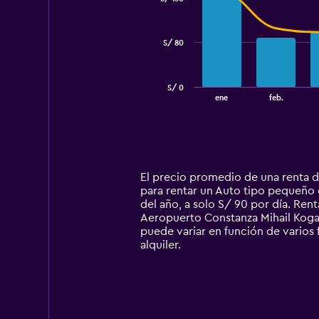
2
data
series.
S/ 80
The
chart
has
S/ 0
1
End
ene
feb.
of
X
interactive
axis
chart
displaying
categories.
Range:
14
El precio promedio de una renta 
categories.
para rentar un Auto tipo pequeño 
The
del año, a solo S/ 90 por día. Re
chart
Aeropuerto Constanza Mihail Kogal
has
puede variar en función de varios 
1
alquiler.
Y
axis
displaying
values.
Range: