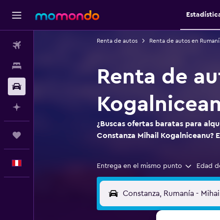
Estadístic
Renta de autos
Renta de autos en Rumaní
Vuelos
Alojamientos
Renta de au
Autos
Kogalnicea
Planifica con IA
¿Buscas ofertas baratas para alqu
Trips
Constanza Mihail Kogalniceanu? 
Español
Entrega en el mismo punto
Edad d