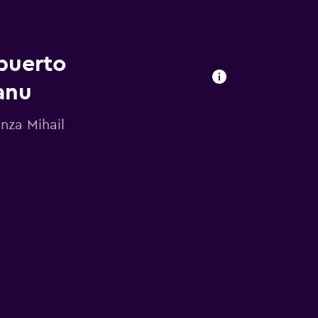
puerto
anu
nza Mihail