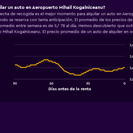
ilar un auto en Aeropuerto Mihail Kogalniceanu?
fecha de recogida es el mejor momento para alquilar un auto en Aero
ando se reserva con tanta anticipación. El promedio de los precios de
 promedio entre semana es de S/ 78 al día. Hemos descubierto que oct
o Mihail Kogalniceanu. El precio promedio de un auto de alquiler en oc
S/
Line
Chart
graphic.
chart
S/
with
91
S
data
points.
S
90
60
30
0
The
End
Días antes de la renta
chart
of
interactive
has
chart
1
X
axis
displaying
Días
antes