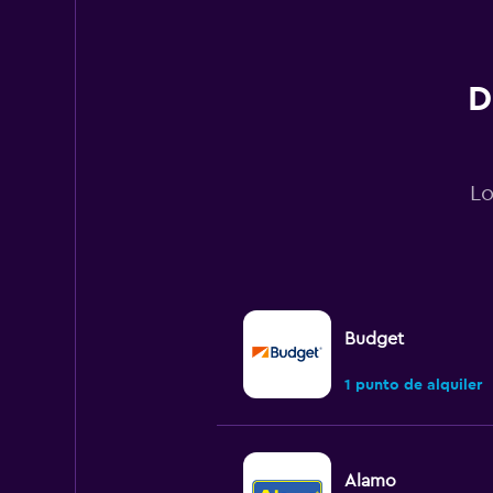
0
to
240.
D
Lo
Budget
1 punto de alquiler
Alamo