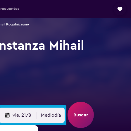
frecuentes
hail Kogalniceanu
nstanza Mihail
Buscar
vie. 21/8
Mediodía