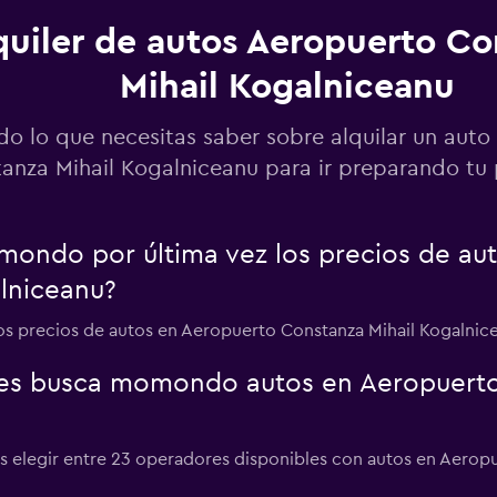
quiler de autos Aeropuerto Co
Mihail Kogalniceanu
Ver precios
do lo que necesitas saber sobre alquilar un auto
anza Mihail Kogalniceanu para ir preparando tu 
Ver precios
ondo por última vez los precios de au
lniceanu?
los precios de autos en Aeropuerto Constanza Mihail Kogalnic
Ver precios
es busca momondo autos en Aeropuerto
 elegir entre 23 operadores disponibles con autos en Aeropu