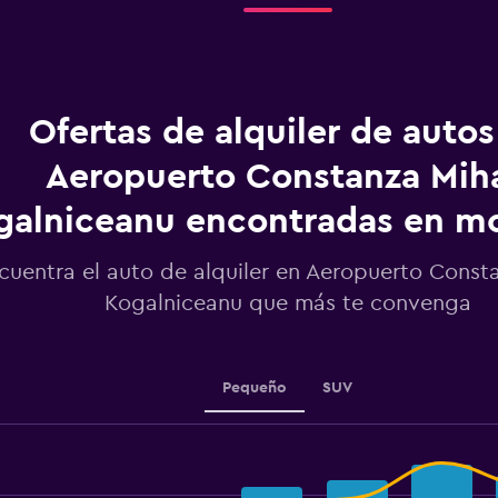
de
la
renta.
Range:
91
categories.
Ofertas de alquiler de autos
The
chart
Aeropuerto Constanza Miha
has
1
galniceanu encontradas en 
Y
axis
displaying
cuentra el auto de alquiler en Aeropuerto Consta
values.
Kogalniceanu que más te convenga
Range:
60
to
150.
Pequeño
SUV