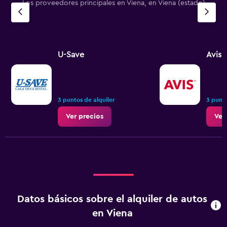
Los proveedores principales en Viena, en Viena (estado)
U-Save
Avis
3 puntos de alquiler
3 punto
Ver precios
Ver
Datos básicos sobre el alquiler de autos
en Viena