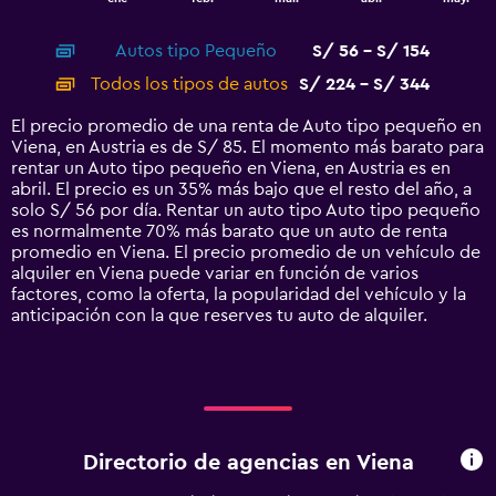
of
X
interactive
axis
chart
Autos tipo Pequeño
S/ 56 - S/ 154
displaying
categories.
Todos los tipos de autos
S/ 224 - S/ 344
Range:
14
El precio promedio de una renta de Auto tipo pequeño en
categories.
Viena, en Austria es de S/ 85. El momento más barato para
The
rentar un Auto tipo pequeño en Viena, en Austria es en
chart
abril. El precio es un 35% más bajo que el resto del año, a
has
solo S/ 56 por día. Rentar un auto tipo Auto tipo pequeño
1
es normalmente 70% más barato que un auto de renta
Y
promedio en Viena. El precio promedio de un vehículo de
axis
alquiler en Viena puede variar en función de varios
displaying
factores, como la oferta, la popularidad del vehículo y la
values.
anticipación con la que reserves tu auto de alquiler.
Range:
0
to
450.
Directorio de agencias en Viena