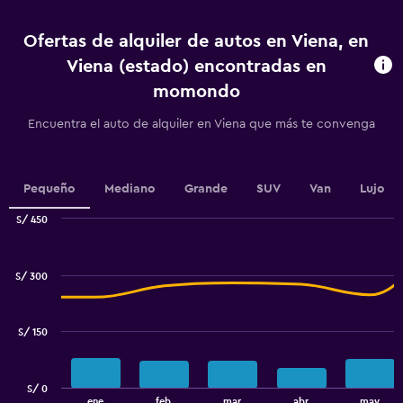
4
categories.
Ofertas de alquiler de autos en Viena, en
The
chart
Viena (estado) encontradas en
has
momondo
1
Y
Encuentra el auto de alquiler en Viena que más te convenga
axis
displaying
values.
Range:
Pequeño
Mediano
Grande
SUV
Van
Lujo
0
to
S/ 450
4.5.
Combination
Chart
graphic.
chart
with
S/ 300
2
data
series.
S/ 150
The
chart
has
S/ 0
1
End
ene
feb.
mar.
abr.
may.