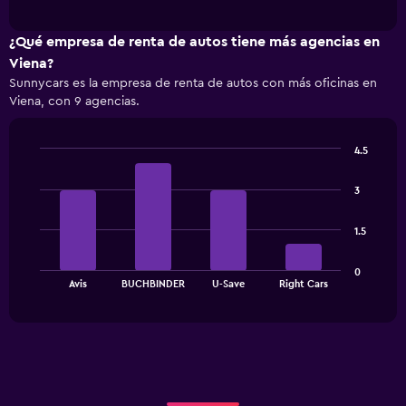
has
interactive
1
chart
X
¿Qué empresa de renta de autos tiene más agencias en
axis
Viena?
displaying
Sunnycars es la empresa de renta de autos con más oficinas en
categories.
Viena, con 9 agencias.
Range:
4
categories.
4.5
The
Bar
Chart
chart
graphic.
chart
has
3
with
1
4
bars.
Y
1.5
axis
The
displaying
0
chart
values.
End
Avis
BUCHBINDER
U-Save
Right Cars
of
has
Range:
interactive
1
0
chart
X
to
axis
45.
displaying
categories.
Range: