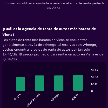
Información útil para ayudarte a reservar el auto de renta perfecto
en Viena.
¿Cuál es la agencia de renta de autos más barata de
Viena?
Los autos de renta más baratos en Viena se encuentran
generalmente a través de Wheego. Si reservas con Wheego,
podrás encontrar precios de renta de autos por tan solo
S/ 46/día. El precio promedio para rentar un auto en Viena es de
S/ 74/día.
S/ 45
Bar
Chart
S/ 30
graphic.
chart
with
S/ 15
4
bars.
0
Dryyve
SICILY BY CAR
Wheego
Zippy7
The
chart
End
of