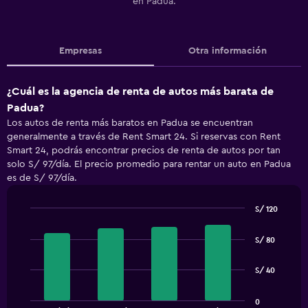
en Padua.
Empresas
Otra información
¿Cuál es la agencia de renta de autos más barata de
Padua?
Los autos de renta más baratos en Padua se encuentran
generalmente a través de Rent Smart 24. Si reservas con Rent
Smart 24, podrás encontrar precios de renta de autos por tan
solo S/ 97/día. El precio promedio para rentar un auto en Padua
es de S/ 97/día.
S/ 120
Bar
Chart
graphic.
chart
S/ 80
with
4
bars.
S/ 40
The
0
chart
End