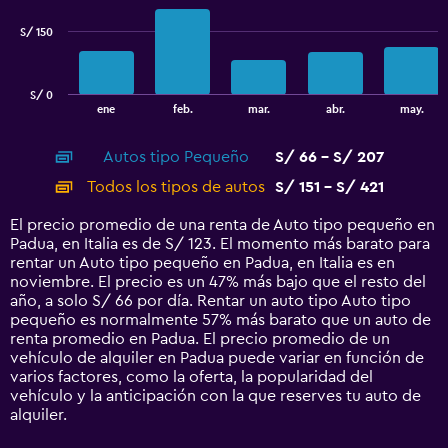
series.
S/ 150
The
chart
has
S/ 0
1
End
ene
feb.
mar.
abr.
may.
of
X
interactive
axis
chart
Autos tipo Pequeño
S/ 66 - S/ 207
displaying
categories.
Todos los tipos de autos
S/ 151 - S/ 421
Range:
14
El precio promedio de una renta de Auto tipo pequeño en
categories.
Padua, en Italia es de S/ 123. El momento más barato para
The
rentar un Auto tipo pequeño en Padua, en Italia es en
chart
noviembre. El precio es un 47% más bajo que el resto del
has
año, a solo S/ 66 por día. Rentar un auto tipo Auto tipo
1
pequeño es normalmente 57% más barato que un auto de
Y
renta promedio en Padua. El precio promedio de un
axis
vehículo de alquiler en Padua puede variar en función de
displaying
varios factores, como la oferta, la popularidad del
values.
vehículo y la anticipación con la que reserves tu auto de
Range:
alquiler.
0
to