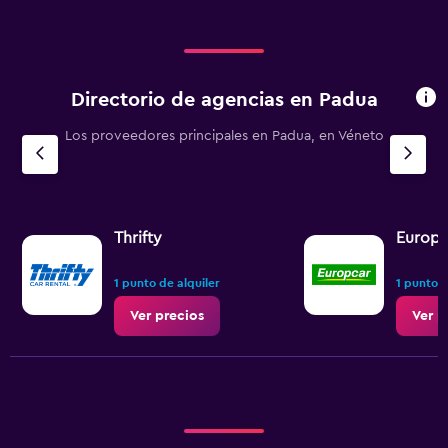
450.
Directorio de agencias en Padua
Los proveedores principales en Padua, en Véneto
Thrifty
Europc
1 punto de alquiler
1 punto d
Ver precios
Ver p