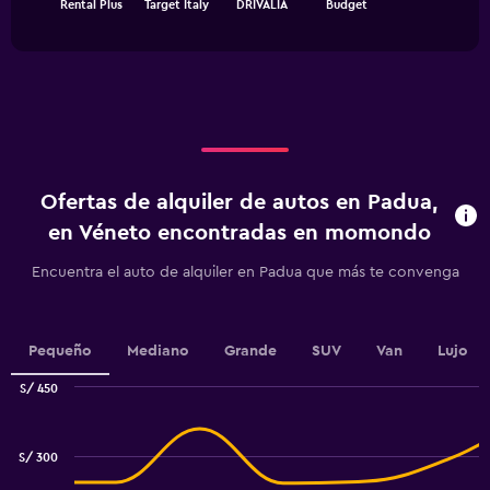
Rental Plus
Target Italy
DRIVALIA
Budget
of
has
interactive
1
chart
X
axis
displaying
categories.
Range:
4
categories.
Ofertas de alquiler de autos en Padua,
The
chart
en Véneto encontradas en momondo
has
1
Encuentra el auto de alquiler en Padua que más te convenga
Y
axis
displaying
values.
Pequeño
Mediano
Grande
SUV
Van
Lujo
Range:
S/ 450
0
Combination
to
Chart
graphic.
chart
120.
with
S/ 300
2
data