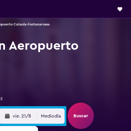
opuerto Catania-Fontanarossa
n Aeropuerto
RE
Buscar
vie. 21/8
Mediodía