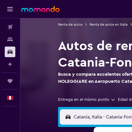
Renta de autos
Renta de autos en Italia
Vuelos
Alojamientos
Autos de r
Autos
Catania-Fon
Planifica con IA
Busca y compara excelentes ofert
Trips
NOLEGGIARE en Aeropuerto Cata
Español
Entrega en el mismo punto
Edad d