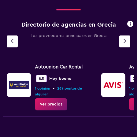
360.
Directorio de agencias en Grecia
Los proveedores principales en Grecia
Autounion Car Rental
Avi
Muy bueno
8.5
7.
•
1 opinión
269 puntos de
1 op
alquiler
alqu
Ver precios
V