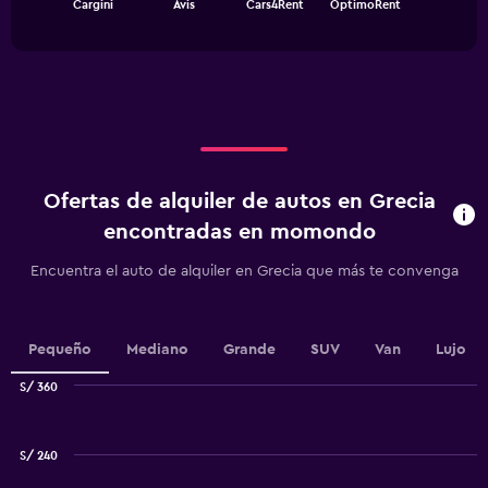
Cargini
Avis
Cars4Rent
OptimoRent
of
has
interactive
1
chart
X
axis
displaying
categories.
Range:
4
categories.
Ofertas de alquiler de autos en Grecia
The
chart
encontradas en momondo
has
1
Encuentra el auto de alquiler en Grecia que más te convenga
Y
axis
displaying
values.
Pequeño
Mediano
Grande
SUV
Van
Lujo
Range:
S/ 360
0
Combination
to
Chart
graphic.
chart
75.
with
S/ 240
2
data