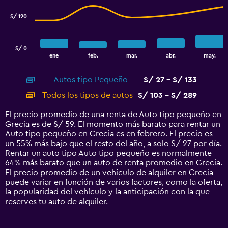
series.
S/ 120
The
chart
has
S/ 0
1
End
ene
feb.
mar.
abr.
may.
of
X
interactive
axis
chart
Autos tipo Pequeño
S/ 27 - S/ 133
displaying
categories.
Todos los tipos de autos
S/ 103 - S/ 289
Range:
14
El precio promedio de una renta de Auto tipo pequeño en
categories.
Grecia es de S/ 59. El momento más barato para rentar un
The
Auto tipo pequeño en Grecia es en febrero. El precio es
chart
un 55% más bajo que el resto del año, a solo S/ 27 por día.
has
Rentar un auto tipo Auto tipo pequeño es normalmente
1
64% más barato que un auto de renta promedio en Grecia.
Y
El precio promedio de un vehículo de alquiler en Grecia
axis
puede variar en función de varios factores, como la oferta,
displaying
la popularidad del vehículo y la anticipación con la que
values.
reserves tu auto de alquiler.
Range:
0
to