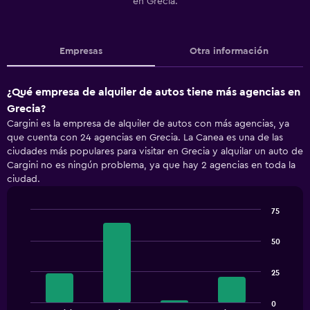
en Grecia.
Empresas
Otra información
¿Qué empresa de alquiler de autos tiene más agencias en
Grecia?
Cargini es la empresa de alquiler de autos con más agencias, ya
que cuenta con 24 agencias en Grecia. La Canea es una de las
ciudades más populares para visitar en Grecia y alquilar un auto de
Cargini no es ningún problema, ya que hay 2 agencias en toda la
ciudad.
75
Bar
Chart
graphic.
chart
50
with
4
bars.
25
The
0
chart
End