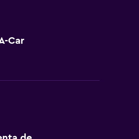
A-Car
enta de