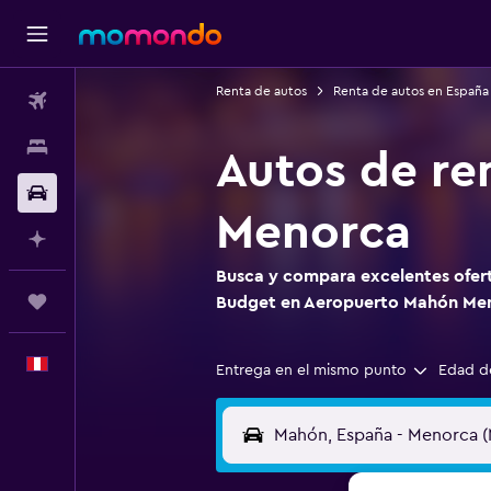
Renta de autos
Renta de autos en España
Vuelos
Alojamientos
Autos de re
Autos
Menorca
Planifica con IA
Busca y compara excelentes ofert
Trips
Budget en Aeropuerto Mahón Me
Español
Entrega en el mismo punto
Edad d