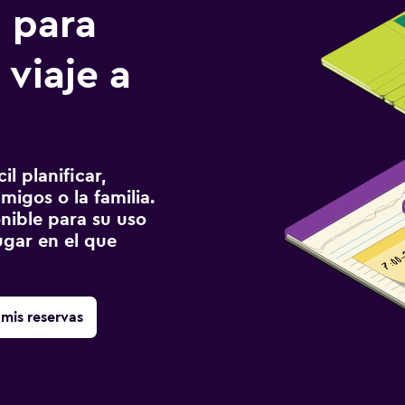
n para
 viaje a
l planificar,
migos o la familia.
onible para su uso
gar en el que
mis reservas