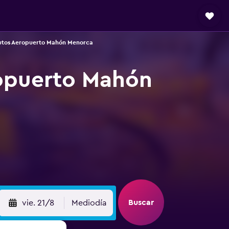
utos Aeropuerto Mahón Menorca
ropuerto Mahón
Buscar
vie. 21/8
Mediodía