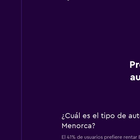
Pr
a
¿Cuál es el tipo de a
Menorca?
El 41% de usuarios prefiere renta