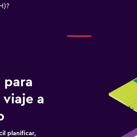
H)?
n para
 viaje a
o
l planificar,