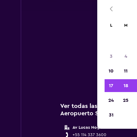
L
M
3
4
A c
10
11
agenci
C
17
18
24
25
Ver todas las agencias de
Aeropuerto São Paulo Co
31
Av Lucas Nogueira Garces
+55 114 337 3600