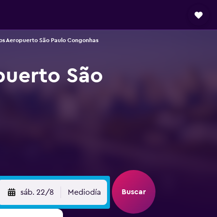
os Aeropuerto São Paulo Congonhas
puerto São
Buscar
sáb. 22/8
Mediodía