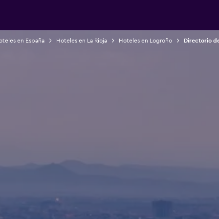
oteles en España
Hoteles en La Rioja
Hoteles en Logroño
Directorio d