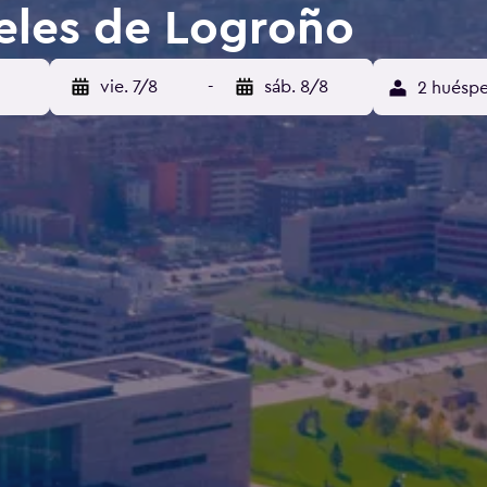
eles de Logroño
vie. 7/8
-
sáb. 8/8
2 huéspe