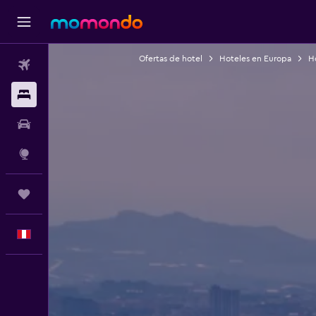
Ofertas de hotel
Hoteles en Europa
H
Vuelos
Alojamientos
Autos
Explore
Trips
Español