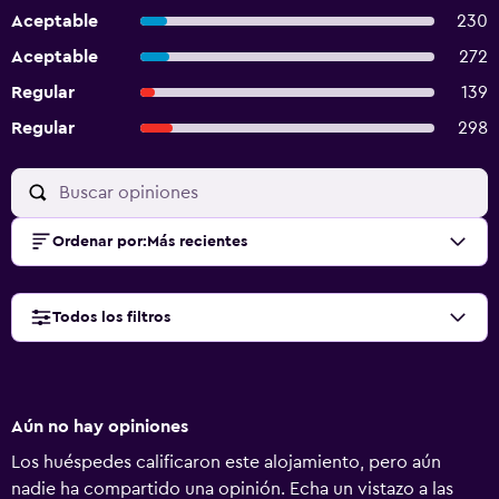
Aceptable
230
Aceptable
272
Regular
139
Regular
298
Ordenar por
:
Más recientes
Todos los filtros
Aún no hay opiniones
Los huéspedes calificaron este alojamiento, pero aún
nadie ha compartido una opinión. Echa un vistazo a las