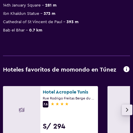
14th January Square
281 m
Ibn Khaldun Statue
373 m
Cathedral of St Vincent de Paul
393 m
Bab el Bhar
0.7 km
Hoteles favoritos de momondo en Túnez
Hotel Acropole Tunis
Rue Rodrigo Freitas Berge du Lac, Túnez
4 estrellas
7.6
S/ 294