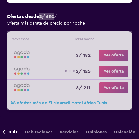
Ofertas desde
S/ 182
/
Oferta más barata de precio por noche
Proveedor
Total noche
S/ 182
Ver oferta
S/ 185
Ver oferta
S/ 211
Ver oferta
48 ofertas más de El Mouradi Hotel Africa Tunis
cerca de
Habitaciones
Servicios
Opiniones
Ubicación