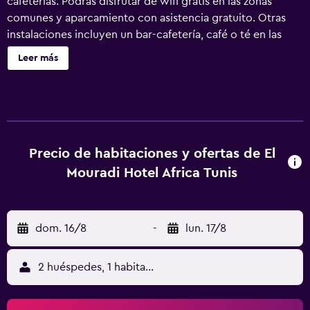
cafeterías. Podrás disfrutar de wifi gratis en las zonas
comunes y aparcamiento con asistencia gratuito. Otras
instalaciones incluyen un bar-cafetería, café o té en las
zonas comunes y servicio de habitaciones las 24 horas.
Leer más
Hotel Africa ofrece 212 alojamientos con minibar y caja
fuerte. Se ofrece televisión por satélite. Los baños están
equipados con bidé, artículos de higiene personal
gratuitos y secador de pelo. Los huéspedes pueden
navegar por la web gracias a nuestro acceso a Internet
wifi gratis. Los servicios para las personas de negocios
Precio de habitaciones y ofertas de El
incluyen escritorio y teléfono. Las habitaciones también
Mouradi Hotel Africa Tunis
incluyen cafetera y tetera y cortinas opacas. Se ofrece
servicio nocturno de descubierta y servicio de limpieza
todos los días.
dom. 16/8
-
lun. 17/8
2 huéspedes, 1 habitación