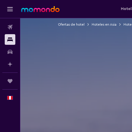
Hotel
Ofertas de hotel
Hoteles en Asia
Hotel
Vuelos
Alojamientos
Autos
Planifica con IA
Trips
Español