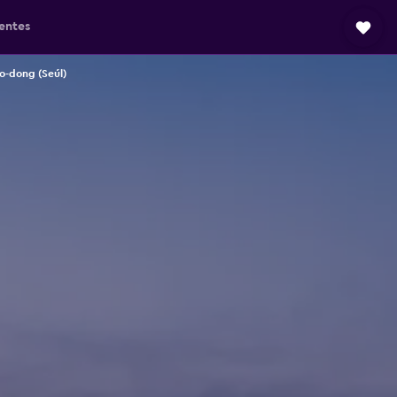
entes
o-dong (Seúl)