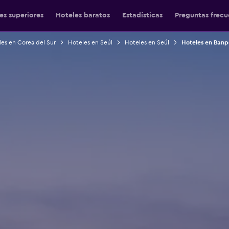
es superiores
Hoteles baratos
Estadísticas
Preguntas frecu
es en Corea del Sur
Hoteles en Seúl
Hoteles en Seúl
Hoteles en Banp