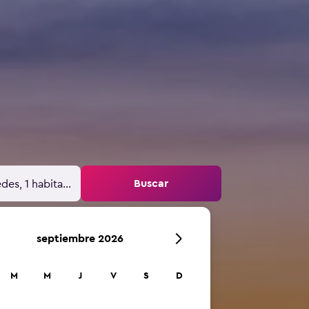
Buscar
des, 1 habitación
septiembre 2026
M
M
J
V
S
D