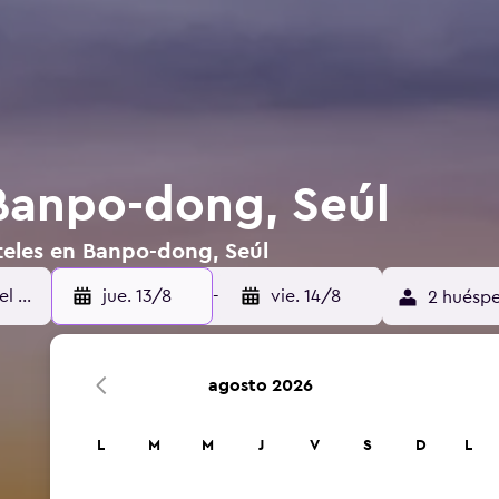
Banpo-dong, Seúl
teles en Banpo-dong, Seúl
jue. 13/8
-
vie. 14/8
2 huéspe
agosto 2026
L
M
M
J
V
S
D
L