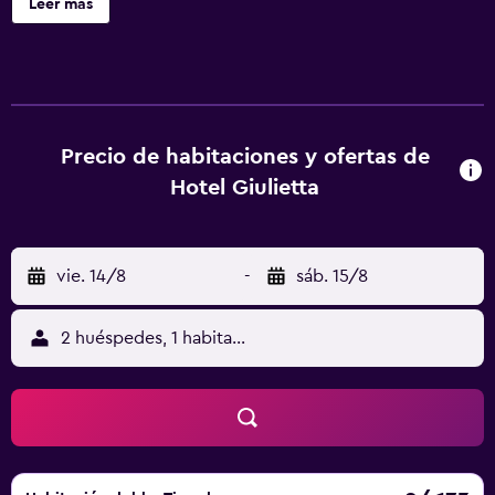
Leer más
habitaciones. Los baños están equipados con ducha, bidé,
artículos de higiene personal gratuitos y secador de pelo.
Los huéspedes pueden navegar por la web gracias a
nuestro acceso a Internet wifi gratis. Entre las
comodidades especialmente pensadas para las personas
en viaje de negocios se incluyen escritorio, periódicos
Precio de habitaciones y ofertas de
gratuitos y teléfono. Se ofrece servicio de limpieza todos
Hotel Giulietta
los días. En el alojamiento hay piscina al aire libre y piscina
infantil. Se pueden practicar las actividades de ocio y
esparcimiento que se indican más abajo en las
vie. 14/8
-
sáb. 15/8
instalaciones o cerca del alojamiento (es posible que se
aplique un recargo).
2 huéspedes, 1 habitación