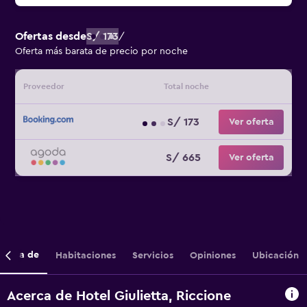
Ofertas desde
S/ 173
/
Oferta más barata de precio por noche
Proveedor
Total noche
S/ 173
Ver oferta
S/ 665
Ver oferta
cerca de
Habitaciones
Servicios
Opiniones
Ubicación
Acerca de Hotel Giulietta, Riccione