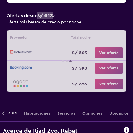
Ofertas desde
S/ 503
/
Oferta más barata de precio por noche
Proveedor
Total noche
S/ 503
Ver oferta
S/ 590
Ver oferta
S/ 626
Ver oferta
cerca de
Habitaciones
Servicios
Opiniones
Ubicación
Acerca de Riad Zyo, Rabat