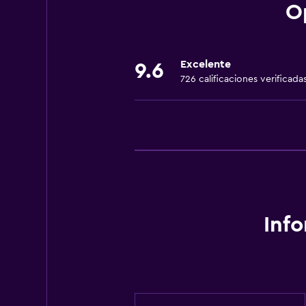
Ropa de cama
O
Toallas
Extinguidor
Excelente
9.6
Artículos de aseo gratis
726 calificaciones verificada
Champú
Calefacción
Gel de ducha
Aire acondicionado
Papeleras
Baño
Inf
Gorro de baño
Tina de baño
Bidé