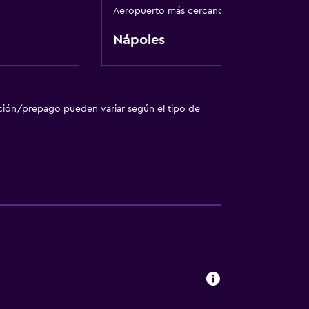
Aeropuerto más cercano
ones conectadas
Nápoles
l
ción/prepago pueden variar según el tipo de
ión
nta baja