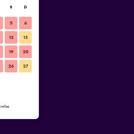
S
D
5
6
12
13
19
20
26
27
rellas