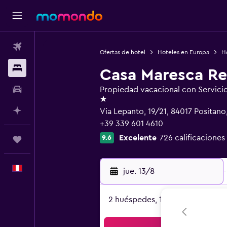
Vuelos
Ofertas de hotel
Hoteles en Europa
Ho
Alojamientos
Casa Maresca Re
Autos
Propiedad vacacional con Servici
1 estrella
Planifica con IA
Via Lepanto, 19/21, 84017 Positano
+39 339 601 4610
Excelente
726 calificaciones
9.6
Trips
Español
jue. 13/8
-
2 huéspedes, 1 habitación