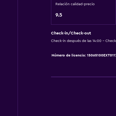
Secador de pelo
Relación calidad-precio
Aseo
9.5
Papel higiénico
Cepillo de dientes
Baño privado
Check-in/Check-out
Check-in después de las 14:00 - Check-
Servicios y facilidades
Número de licencia: 15065100EXT011
Auto de alquiler
Servicio de conserjería
Servicio de habitaciones
Acceso con llave
Check-out exprés
Check-in/check-out privado
Aire libre