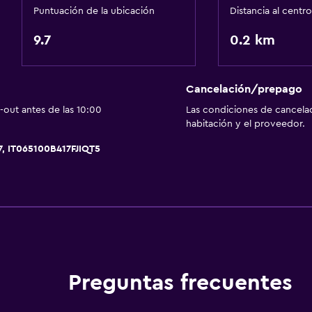
Vista al jardín
Puntuación de la ubicación
Distancia al centro
Posibilidad de habitaci
9.7
0.2 km
Vista a la montaña
Piso de cerámica/mármo
Vista a la ciudad
Cancelación/prepago
out antes de las 10:00
Las condiciones de cancela
habitación y el proveedor.
Accesibilidad y adecuac
7, IT065100B417FJIQT5
Unidad ubicada en la pla
Para no fumadores
Almohada sin plumas
Entrada privada
Preguntas frecuentes
Salud y seguridad