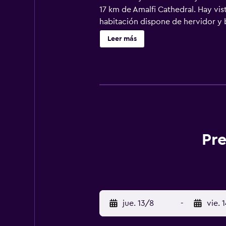
17 km de Amalfi Cathedral. Hay vist
habitación dispone de hervidor y b
horno. En Casa Maresca Residence,
Leer más
y Marina di Puolo está a 21 km. El
traslado de pago para ir o volver 
Pre
jue. 13/8
-
vie. 