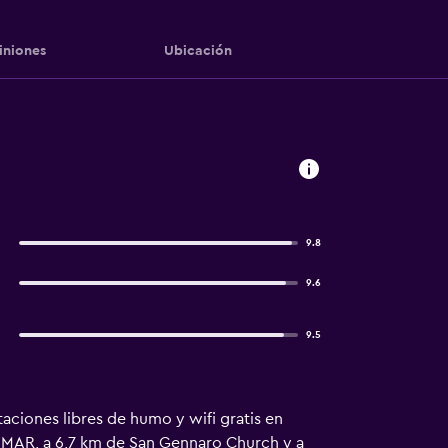
iniones
Ubicación
9.8
9.6
9.5
taciones libres de humo y wifi gratis en
 MAR, a 6,7 km de San Gennaro Church y a