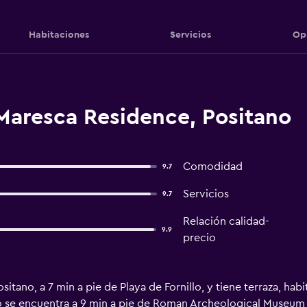
Habitaciones
Servicios
Op
Maresca Residence, Positano
Comodidad
9.7
Servicios
9.7
Relación calidad-
9.9
precio
tano, a 7 min a pie de Playa de Fornillo, y tiene terraza, habi
to se encuentra a 9 min a pie de Roman Archeological Museum