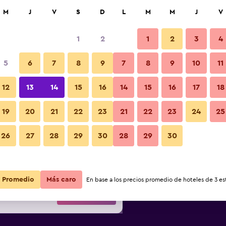
car
M
J
V
S
D
L
M
M
J
V
1
2
1
2
3
4
5
6
7
8
9
7
8
9
10
11
noche
12
13
14
15
16
14
15
16
17
18
r
Total noche
19
20
21
22
23
21
22
23
24
25
S/ 1,032
Ver oferta
26
27
28
29
30
28
29
30
S/ 1,121
Ver oferta
Promedio
Más caro
En base a los precios promedio de hoteles de 3 est
S/ 1,137
Ver oferta