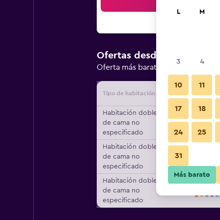
Bus
L
M
S/ 1,032
Ofertas desde
/
3
4
Oferta más barata de precio por 
10
11
Tipo de habitación
Proveedo
17
18
Habitación doble, Tipo
de cama no
24
25
especificado
Habitación doble, Tipo
31
de cama no
especificado
Más barato
Habitación doble, Tipo
de cama no
especificado