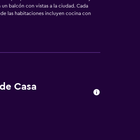
n un balcón con vistas a la ciudad. Cada
 de las habitaciones incluyen cocina con
alfi Harbour está a 17 km del alojamiento,
, y el alojamiento ofrece servicio de
 de Casa