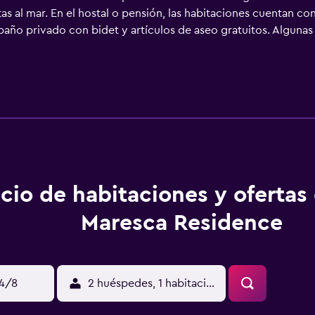
as al mar. En el hostal o pensión, las habitaciones cuentan co
año privado con bidet y artículos de aseo gratuitos. Algunas
 cada habitación está equipada con ropa de cama y toallas. Am
 aeropuerto (Aeropuerto internacional de Nápoles) está a 59 km
del aeropuerto.
cio de habitaciones y ofertas
Maresca Residence
14/8
2 huéspedes, 1 habitación