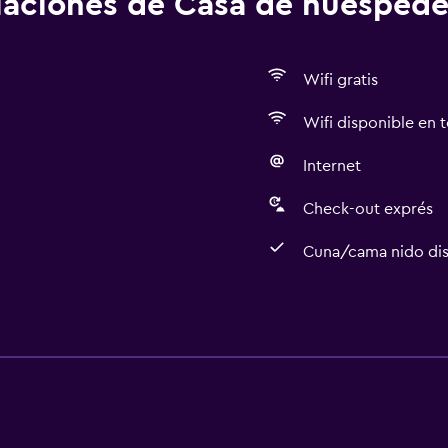
alaciones de Casa de huéspede
Wifi gratis
Wifi disponible en t
Internet
Check-out exprés
Cuna/cama nido dis
Cocina
Copas
aciones
Tetera eléctrica
Horno