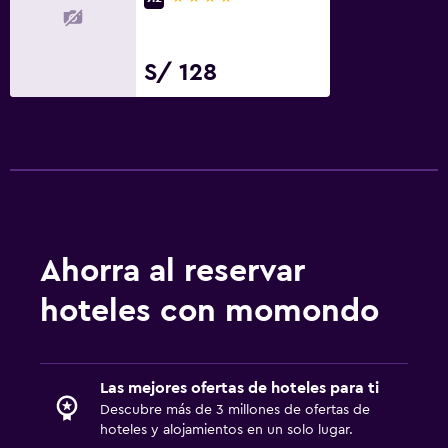
Habitación
Enchufe cerca de la cama
S/ 128
Sofá cama
Perchero
Armario o clóset
Sistema de entretenimiento
TV de pantalla plana
TV por cable o vía satélite
Ahorra al reservar
TV
hoteles con momondo
Aire libre
Terraza/patio
Las mejores ofertas de hoteles para ti
Terraza
Descubre más de 3 millones de ofertas de
hoteles y alojamientos en un solo lugar.
Muebles de exterior