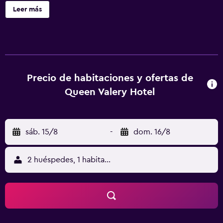
pie de Odessa Theatre of Opera and Ballet, a 700 metros
Leer más
de Duke de Richelieu Monument y a 7 min a pie de Puerto
de Odesa. El alojamiento ofrece recepción 24 horas,
traslado para ir o volver del aeropuerto, cocina
compartida y wifi gratis en todo el alojamiento. Las
habitaciones del alojamiento tienen baño privado con
artículos de aseo gratuitos, TV de pantalla plana y aire
Precio de habitaciones y ofertas de
acondicionado. Algunas habitaciones también tienen
Queen Valery Hotel
terraza. En el hotel, todas las habitaciones están equipadas
con ropa de cama y toallas. Cerca del alojamiento hay
puntos de interés como Odessa Museum of Western and
sáb. 15/8
-
dom. 16/8
Eastern Art, Odessa Numismatics Museum y Odessa
Philharmonic Theatre.
2 huéspedes, 1 habitación