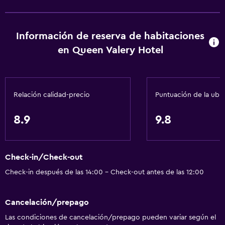
Calefacción
Gel de ducha
Información de reserva de habitaciones
Aire acondicionado
en Queen Valery Hotel
Papeleras
General
Relación calidad-precio
Puntuación de la ubi
Ventana
Vista a una calle tranquila
8.9
9.8
Habitaciones familiares
Zona de estar
Check-in/Check-out
Vista al patio interior
Check-in después de las 14:00 - Check-out antes de las 12:00
Sofá
Vista a punto de interés
Cancelación/prepago
Alfombrado
Las condiciones de cancelación/prepago pueden variar según el