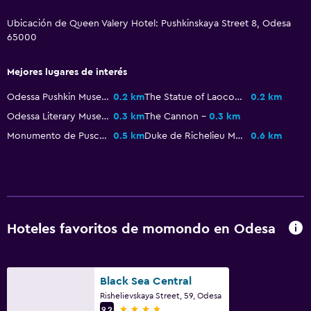
Plantas superiores accesibles por escaleras
Áreas designadas para fumadores
Ubicación de Queen Valery Hotel: Pushkinskaya Street 8, Odesa
65000
Estacionamiento y transporte
Mejores lugares de interés
Estacionamiento
Odessa Pushkin Museum
0.2 km
The Statue of Laocoon
0.2 km
Estacionamiento en la calle
Odessa Literary Museum
0.3 km
The Cannon
0.3 km
Traslado al aeropuerto (con cargos)
Monumento de Puschkin
0.5 km
Duke de Richelieu Monument
0.6 km
Servicio de traslado (cargo adicional)
Lavandería
Lavandería
Hoteles favoritos de momondo en Odesa
Servicio de planchado
Servicios de lavandería/tintorería
Plancha y tabla de planchar
Black Sea Central
Rishelievskaya Street, 59, Odesa
4 estrellas
9.2