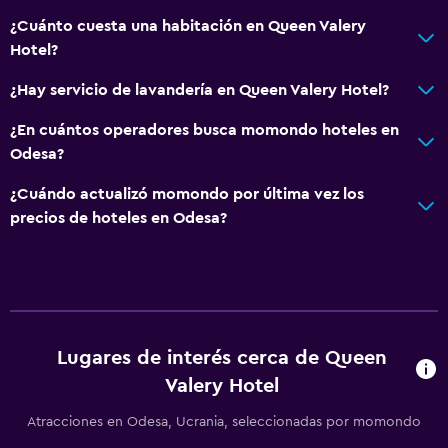
Baño
¿Cuánto cuesta una habitación en Queen Valery
Ducha
Hotel?
Tina de baño
¿Hay servicio de lavandería en Queen Valery Hotel?
Secador de pelo
¿En cuántos operadores busca momondo hoteles en
Aseo
Odesa?
Papel higiénico
¿Cuándo actualizó momondo por última vez los
Baño privado
precios de hoteles en Odesa?
Ducha italiana
Accesibilidad y adecuación
Mascotas permitidas bajo consulta (pueden aplicar cargos
extra)
Lugares de interés cerca de Queen
Valery Hotel
Para no fumadores
Almohada sin plumas
Atracciones en Odesa, Ucrania, seleccionadas por momondo