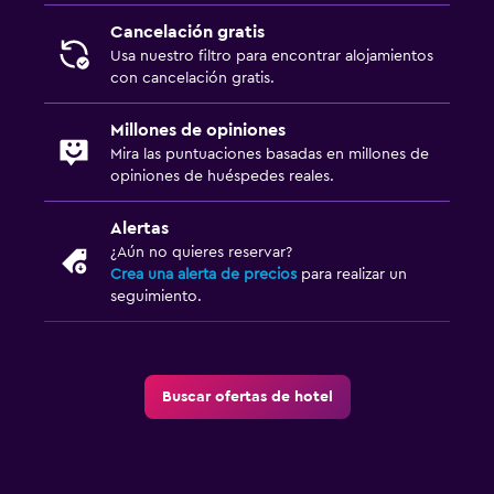
Cancelación gratis
Comedor
Usa nuestro filtro para encontrar alojamientos
con cancelación gratis.
Copas
Cocina compartida
Millones de opiniones
Mira las puntuaciones basadas en millones de
Comedor
opiniones de huéspedes reales.
Zona de trabajo
Alertas
¿Aún no quieres reservar?
Fax/fotocopiadora
Crea una alerta de precios
para realizar un
Escritorio
seguimiento.
Salud y seguridad
Limpieza diaria
Buscar ofertas de hotel
Mosquitera