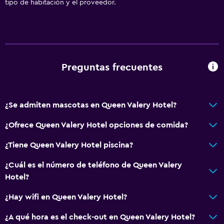
Vista a la ciudad
tipo de habitación y el proveedor.
Espacio de almacenamiento
Servicios y facilidades
Auto de alquiler
Preguntas frecuentes
Servicio de despertador
Servicio de conserjería
¿Se admiten mascotas en Queen Valery Hotel?
Caja fuerte
Servicio de habitaciones
¿Ofrece Queen Valery Hotel opciones de comida?
Mostrador de información turística
¿Tiene Queen Valery Hotel piscina?
Acceso con llave
¿Cuál es el número de teléfono de Queen Valery
Check-out exprés
Hotel?
Check-in/check-out privado
¿Hay wifi en Queen Valery Hotel?
Recepción 24 horas
¿A qué hora es el check-out en Queen Valery Hotel?