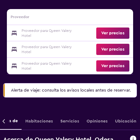
Proveedor
Proveedor para Queen Valery
Ver precios
Hotel
Proveedor para Queen Valery
Ver precios
Hotel
Proveedor para Queen Valery
Ver precios
Hotel
Alerta de viaje: consulta los avisos locales antes de reservar.
cerca de
Habitaciones
Servicios
Opiniones
Ubicación
Acerca de Queen Valery Hotel, Odesa