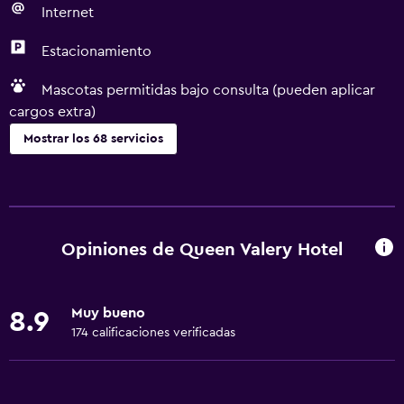
Internet
Estacionamiento
Mascotas permitidas bajo consulta (pueden aplicar
cargos extra)
Mostrar los 68 servicios
Servicios básicos
Wifi gratis
Wifi disponible en todas las instalaciones
Opiniones de Queen Valery Hotel
Internet
Ropa de cama
Muy bueno
8.9
Toallas
174 calificaciones verificadas
Artículos de aseo gratis
Champú