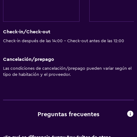
Estacionamiento y transporte
Traslado aeropuerto
Sistema de entretenimiento
Check-in/Check-out
TV por cable o vía satélite
Check-in después de las 14:00 - Check-out antes de las 12:00
Accesibilidad y adecuación
Cancelación/prepago
Ascensor
Las condiciones de cancelación/prepago pueden variar según el
tipo de habitación y el proveedor.
Comedor
Restaurante
General
Preguntas frecuentes
Espacio de almacenamiento