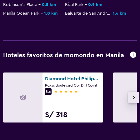
Robinson's Place
0.5 km
Rizal Park
0.9 km
Manila Ocean Park
1.0 km
Baluarte de San Andres
1.4 km
Hoteles favoritos de momondo en Manila
Diamond Hotel Philippines
Roxas Boulevard Cor Dr J Quintos St, 0, Manila
5 estrellas
8.6
S/ 318