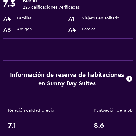
Bueno
7.3
223 calificaciones verificadas
Cocina
7.4
7.1
Familias
Viajeros en solitario
Nevera
7.8
7.4
Amigos
Parejas
Cocina
Cocineta
Servicios básicos
Wifi gratis
Información de reserva de habitaciones
Internet
en Sunny Bay Suites
Aire acondicionado
Lavandería
Relación calidad-precio
Puntuación de la ubi
Lavandería
Servicios de lavandería/tintorería
7.1
8.6