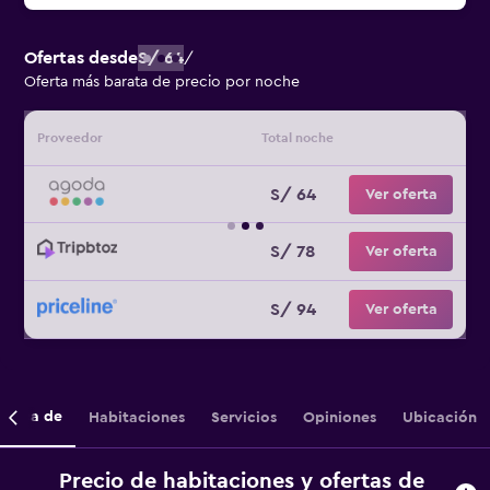
Ofertas desde
S/ 64
/
Oferta más barata de precio por noche
Proveedor
Total noche
S/ 64
Ver oferta
S/ 78
Ver oferta
S/ 94
Ver oferta
cerca de
Habitaciones
Servicios
Opiniones
Ubicación
Precio de habitaciones y ofertas de