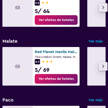
2 estrellas
8.8
S/ 64
Ver ofertas de hoteles
Malate
Ver más
Red Planet Manila Malate Mabini
1740 A Mabini Street, Malate, Manila
3 estrellas
8.0
S/ 69
Ver ofertas de hoteles
Paco
Ver más