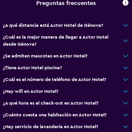
Gorro de baño
Preguntas frecuentes
Bidé
Secador de pelo
¿A qué distancia está Actor Hotel de Génova?
Aseo
¿Cuál es la mejor manera de llegar a Actor Hotel
Papel higiénico
desde Génova?
Cepillo de dientes
¿Se admiten mascotas en Actor Hotel?
Baño privado
¿Tiene Actor Hotel piscina?
Accesibilidad y adecuación
¿Cuál es el número de teléfono de Actor Hotel?
Mascotas permitidas bajo consulta (pueden aplicar cargos
extra)
¿Hay wifi en Actor Hotel?
Accesibilidad
¿A qué hora es el check-out en Actor Hotel?
Para no fumadores
¿Cuánto cuesta una habitación en Actor Hotel?
Almohada sin plumas
¿Hay servicio de lavandería en Actor Hotel?