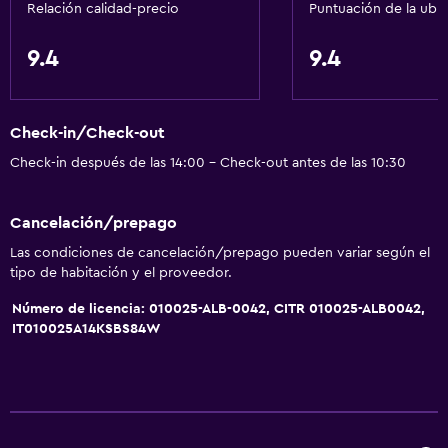
Relación calidad-precio
Puntuación de la ubi
General
Ventana
9.4
9.4
Vista a una calle tranquila
Habitaciones familiares
Check-in/Check-out
Pantuflas
Check-in después de las 14:00 - Check-out antes de las 10:30
Vista al patio interior
Sofá
Cancelación/prepago
Teléfono
Las condiciones de cancelación/prepago pueden variar según el
Piso de cerámica/mármol
tipo de habitación y el proveedor.
Vista a la ciudad
Número de licencia: 010025-ALB-0042, CITR 010025-ALB0042,
IT010025A14KSBS84W
Espacio de almacenamiento
Baño
Ducha