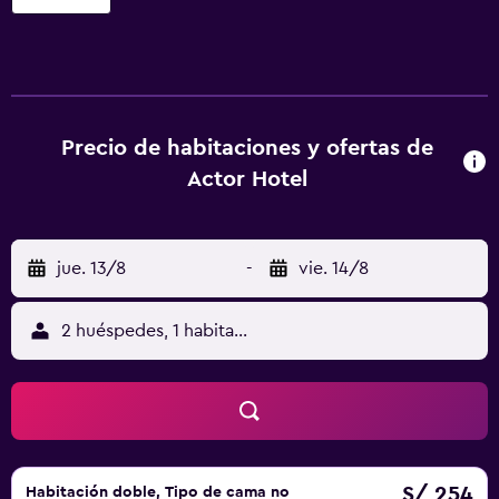
clásico. TV y baño privado con ducha moderna. El
desayuno se sirve en el luminoso comedor por un
suplemento. Hay conexión Wi-Fi gratuita en todas las
instalaciones. El personal de recepción puede
proporcionar información turística.
Precio de habitaciones y ofertas de
Actor Hotel
jue. 13/8
-
vie. 14/8
2 huéspedes, 1 habitación
S/ 254
Habitación doble, Tipo de cama no