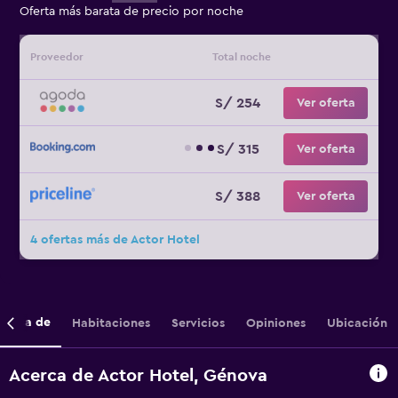
Oferta más barata de precio por noche
Proveedor
Total noche
S/ 254
Ver oferta
S/ 315
Ver oferta
S/ 388
Ver oferta
4 ofertas más de Actor Hotel
cerca de
Habitaciones
Servicios
Opiniones
Ubicación
Acerca de Actor Hotel, Génova