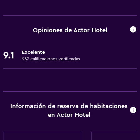
Servicios básicos
Wifi gratis
Wifi disponible en todas las instalaciones
Opiniones de Actor Hotel
Internet
Toallas
Excelente
9.1
Extinguidor
957 calificaciones verificadas
Artículos de aseo gratis
Champú
Calefacción
Adaptador
Información de reserva de habitaciones
Gel de ducha
en Actor Hotel
Aire acondicionado
Acondicionador