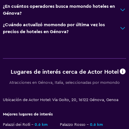
Habitación
¿En cuántos operadores busca momondo hoteles en
Enchufe cerca de la cama
Génova?
Sofá cama
¿Cuándo actualizó momondo por última vez los
Armario o clóset
precios de hoteles en Génova?
Comedor
Minibar
Bar/lounge
Lugares de interés cerca de Actor Hotel
La comida se puede entregar en el alojamiento
Atracciones en Génova, Italia, seleccionadas por momondo
Salud y seguridad
Ubicación de Actor Hotel: Via Goito, 20, 16122 Génova, Genoa
Limpieza diaria
Botiquín de primeros auxilios
Mejores lugares de interés
Caja fuerte
Palazzi dei Rolli
0.6 km
Palazzo Rosso
0.6 km