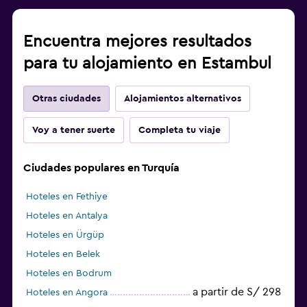
Clases de fitness
Gimnasio
Encuentra mejores resultados
Gimnasio
para tu alojamiento en Estambul
Zona de trabajo
Otras ciudades
Alojamientos alternativos
Fax/fotocopiadora
Voy a tener suerte
Completa tu viaje
Escritorio
Ciudades populares en Turquía
Hoteles en Fethiye
Hoteles en Antalya
Hoteles en Ürgüp
Hoteles en Belek
Hoteles en Bodrum
a partir de S/ 298
Hoteles en Angora