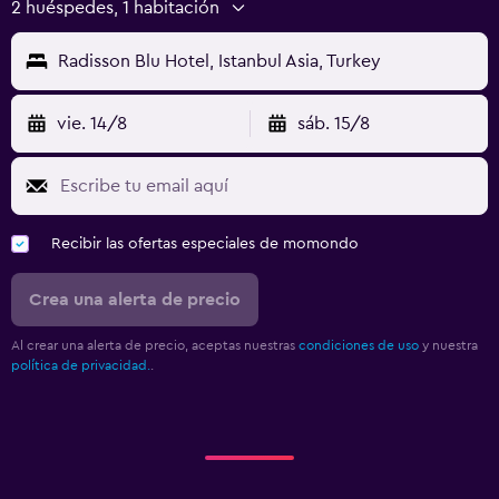
2 huéspedes, 1 habitación
Comidas para niños
Buffet infantil
Radisson Blu Hotel, Istanbul Asia, Turkey
Lavandería
vie. 14/8
sáb. 15/8
Lavandería
Servicio de planchado
Servicios de lavandería/tintorería
Recibir las ofertas especiales de momondo
Plancha y tabla de planchar
Crea una alerta de precio
Actividades
Al crear una alerta de precio, aceptas nuestras
condiciones de uso
y nuestra
Tienda de regalos
política de privacidad.
.
Ecoturismo
Salón de belleza
Gimnasio