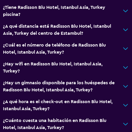
Piso de parquet o madera noble
¿Tiene Radisson Blu Hotel, Istanbul Asia, Turkey
Posibilidad de habitaciones conectadas
piscina?
Casilleros
¿A qué distancia está Radisson Blu Hotel, Istanbul
Espacio de almacenamiento
Asia, Turkey del centro de Estambul?
Vista a una calle tranquila
¿Cuál es el número de teléfono de Radisson Blu
Zona de estar
Hotel, Istanbul Asia, Turkey?
Pantuflas
¿Hay wifi en Radisson Blu Hotel, Istanbul Asia,
Sofá
Turkey?
Solárium
¿Hay un gimnasio disponible para los huéspedes de
Habitaciones insonorizadas
Radisson Blu Hotel, Istanbul Asia, Turkey?
Insonorización
¿A qué hora es el check-out en Radisson Blu Hotel,
Teléfono
Istanbul Asia, Turkey?
Alfombrado
¿Cuánto cuesta una habitación en Radisson Blu
Vista a la ciudad
Hotel, Istanbul Asia, Turkey?