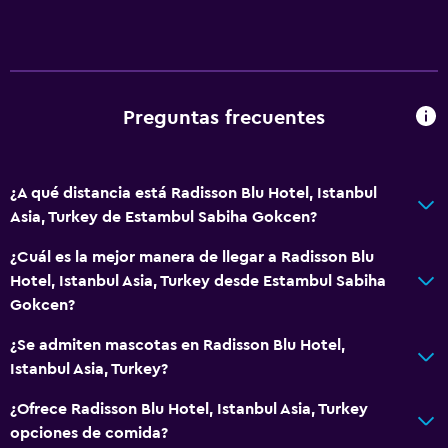
Habitaciones para no fumadores disponibles
Mascotas permitidas bajo consulta (pueden aplicar cargos
extra)
Accesibilidad
Preguntas frecuentes
Ascensor
Ascensor disponible
¿A qué distancia está Radisson Blu Hotel, Istanbul
Estacionamiento accesible
Asia, Turkey de Estambul Sabiha Gokcen?
Tina de baño adaptada
¿Cuál es la mejor manera de llegar a Radisson Blu
Habitación hipoalergénica
Hotel, Istanbul Asia, Turkey desde Estambul Sabiha
Inodoro con barras de apoyo
Gokcen?
¿Se admiten mascotas en Radisson Blu Hotel,
General
Istanbul Asia, Turkey?
Ventana
¿Ofrece Radisson Blu Hotel, Istanbul Asia, Turkey
Habitaciones familiares
opciones de comida?