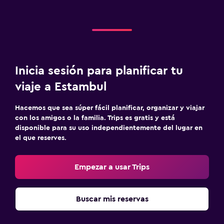
Armario o clóset
Estacionamiento y transporte
Traslado al aeropuerto (con cargos)
Inicia sesión para planificar tu
Estacionamiento gratuito
viaje a Estambul
Estacionamiento privado
Servicio de traslado (cargo adicional)
Hacemos que sea súper fácil planificar, organizar y viajar
con los amigos o la familia. Trips es gratis y está
Carga de vehículos eléctricos
disponible para su uso independientemente del lugar en
Valet parking
el que reserves.
Salud y seguridad
Empezar a usar Trips
Limpieza diaria
Cámaras CCTV en zonas comunes
Buscar mis reservas
Cámaras CCTV en el exterior