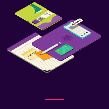
Seguridad las 24 horas
Botiquín de primeros auxilios
Caja fuerte
Piscina y spa
Spa
Toallas para piscina
Vapor
Masajes
Sauna
Sistema de entretenimiento
TV de pantalla plana
TV por cable o vía satélite
Servicio de streaming