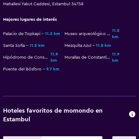
Mahallesi Yakut Caddesi, Estambul 34758
Papeleras
Acondicionador
Mejores lugares de interés
11.5
Palacio de Topkapi
11.3 km
Museo arqueológico de Estambul
Baño
km
Santa Sofía
11.5 km
Mezquita Azul
11.8 km
Secador de pelo
11.9
11.9
Albornoz
Hipódromo de Constantinopla
Murallas de Constantinopla
km
km
Baño privado
Puente del Bósforo
9.7 km
Inodoro adaptado
Ducha
Baño pequeño adicional
Tina de baño
Hoteles favoritos de momondo en
Aseo
Estambul
Papel higiénico
Cepillo de dientes