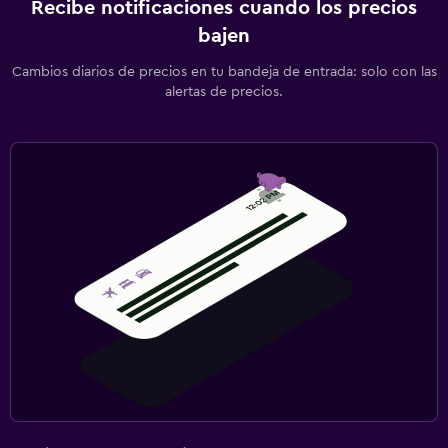
Recibe notificaciones cuando los precios
Biblioteca
bajen
TV
Cambios diarios de precios en tu bandeja de entrada: solo con las
alertas de precios.
Aire libre
Comedor al aire libre
Jardín
Terraza/patio
Parrilla
Terraza
Ideal para familias
Cuidado de niños o guardería
Cuna/cama nido disponibles
Piscina (para niños)