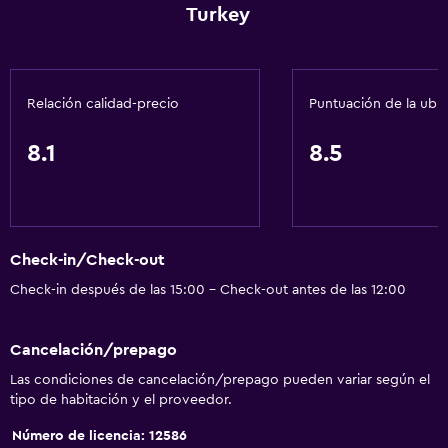
Turkey
Check-in/check-out privado
Recepción 24 horas
Salas de conferencia
Relación calidad-precio
Puntuación de la ubi
Caja fuerte
8.1
8.5
Botella de agua
Accesibilidad y adecuación
Unidad ubicada en la planta baja
Check-in/Check-out
Unidad accesible para personas en silla de ruedas
Check-in después de las 15:00 - Check-out antes de las 12:00
Hipoalergénico
Almohada hipoalergénica
Cancelación/prepago
Lavadero bajo
Las condiciones de cancelación/prepago pueden variar según el
tipo de habitación y el proveedor.
Almohada sin plumas
Áreas designadas para fumadores
Número de licencia: 12586