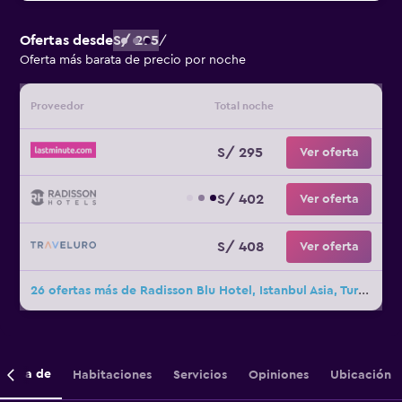
Ofertas desde
S/ 295
/
Oferta más barata de precio por noche
Proveedor
Total noche
S/ 295
Ver oferta
S/ 402
Ver oferta
S/ 408
Ver oferta
26 ofertas más de Radisson Blu Hotel, Istanbul Asia, Turkey
cerca de
Habitaciones
Servicios
Opiniones
Ubicación