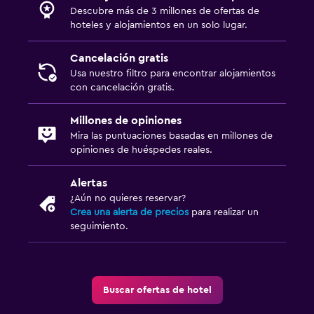
Tetera eléctrica
Descubre más de 3 millones de ofertas de
Utensilios de cocina
hoteles y alojamientos en un solo lugar.
Cocina
Cancelación gratis
Tetera/cafetera
Usa nuestro filtro para encontrar alojamientos
con cancelación gratis.
Nevera
Cafetera
Millones de opiniones
Mira las puntuaciones basadas en millones de
Comedor
opiniones de huéspedes reales.
Habitación
Alertas
¿Aún no quieres reservar?
Camas extralargas (+2 m)
Crea una alerta de precios
para realizar un
Almohada de plumas
seguimiento.
Enchufe cerca de la cama
Despertador
Sofá cama
Buscar ofertas de hotel
Perchero