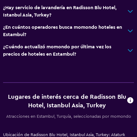
¿Hay servicio de lavandería en Radisson Blu Hotel,
Servicios básicos
Istanbul Asia, Turkey?
Wifi disponible en todas las instalaciones
¿En cuántos operadores busca momondo hoteles en
Internet
Estambul?
Extinguidor
¿Cuándo actualizó momondo por última vez los
Artículos de aseo gratis
precios de hoteles en Estambul?
Alarma de humo
Calefacción
Aire acondicionado
Wifi gratis
Lugares de interés cerca de Radisson Blu
Ropa de cama
Hotel, Istanbul Asia, Turkey
Toallas
Champú
Atracciones en Estambul, Turquía, seleccionadas por momondo
Adaptador
Ubicación de Radisson Blu Hotel, Istanbul Asia, Turkey: Ataturk
Gel de ducha