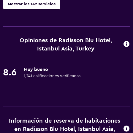
Mostrar los 142 servicios
Servicios y facilidades
Centro de negocios
Servicio de despertador
Opiniones de Radisson Blu Hotel,
Servicio de conserjería
Istanbul Asia, Turkey
Cambio de divisas
Baño turco
Muy bueno
8.6
Instalaciones para reuniones
1,741 calificaciones verificadas
Minimercado en las instalaciones
Servicio de habitaciones
Mostrador de información turística
Acceso con tarjeta
Información de reserva de habitaciones
Masaje de pies
en Radisson Blu Hotel, Istanbul Asia,
Check-out exprés