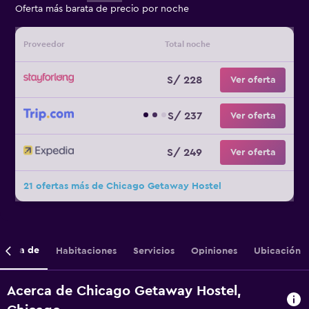
Oferta más barata de precio por noche
Proveedor
Total noche
S/ 228
Ver oferta
S/ 237
Ver oferta
S/ 249
Ver oferta
21 ofertas más de Chicago Getaway Hostel
cerca de
Habitaciones
Servicios
Opiniones
Ubicación
Acerca de Chicago Getaway Hostel,