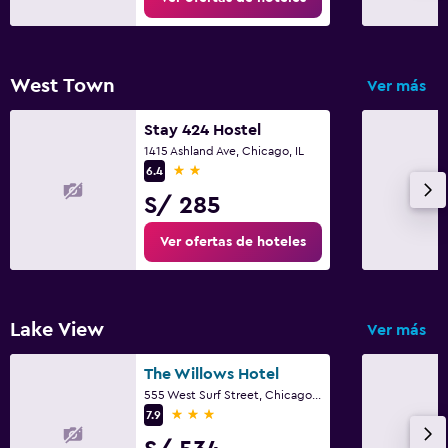
West Town
Ver más
Stay 424 Hostel
1415 Ashland Ave, Chicago, IL
2 estrellas
6.4
S/ 285
Ver ofertas de hoteles
Lake View
Ver más
The Willows Hotel
555 West Surf Street, Chicago, IL
3 estrellas
7.9