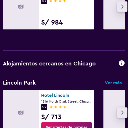
4 estrellas
8.7
S/ 984
Alojamientos cercanos en Chicago
Lincoln Park
Ver más
Hotel Lincoln
1816 North Clark Street, Chicago, IL
4 estrellas
6.9
S/ 713
Ver ofertas de hoteles