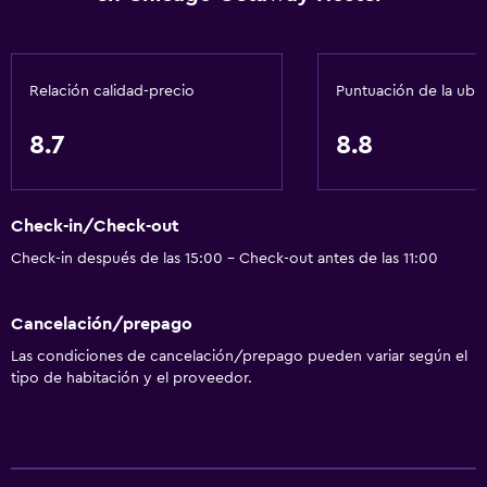
Comedor
Microondas
Relación calidad-precio
Puntuación de la ubi
Nevera
8.7
8.8
Lavandería
Lavandería
Check-in/Check-out
General
Check-in después de las 15:00 - Check-out antes de las 11:00
Espacio de almacenamiento
Cancelación/prepago
Servicios básicos
Las condiciones de cancelación/prepago pueden variar según el
tipo de habitación y el proveedor.
Aire acondicionado