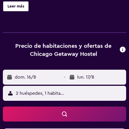
tablas de planchar/planchas. Servicios Con una terraza y
Leer más
un jardín donde descansar y comodidades, como
servicios de concierge, ¡no te faltará de nada! Este hostel
de estilo georgiano ofrece, además, una televisión en las
áreas comunes y un área de picnic. Serivicos de negocios
y otros Tendrás centro de negocios, servicio de recepción
las 24 horas y personal multilingüe a tu disposición. Hay un
Precio de habitaciones y ofertas de
estacionamiento disponible. Ubicación del
Chicago Getaway Hostel
establecimiento Al reservar tu estadía en Chicago
Getaway Hostel, en la zona de Parque Lincoln, en Chicago,
te encontrarás a cinco minutos en auto de Wrigley Field y
dom. 16/8
-
lun. 17/8
Michigan Avenue. Hospédate en este hostel y estarás a 1,2
km de Lago Míchigan, así como a 6,5 km de Millennium
Park. Cargos Obligatorios Se te solicitará que pagues los
2 huéspedes, 1 habitación
siguientes cargos en la propiedad: Al momento de hacer
check-in, se solicitará un depósito por daños de USD 50.
Cargo del resort: USD 6.00 por hospedaje, por noche. El
cargo de la propiedad incluye:Otros servicios incluidos
Desayuno Servicio de concierge Lavandería Incluimos