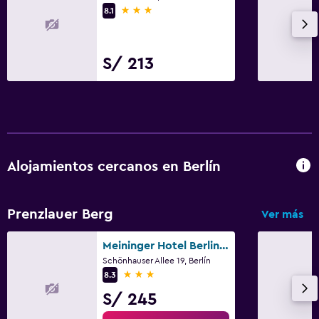
3 estrellas
8.1
S/ 213
Alojamientos cercanos en Berlín
Prenzlauer Berg
Ver más
Meininger Hotel Berlin Alexanderplatz
Schönhauser Allee 19, Berlín
3 estrellas
8.3
S/ 245