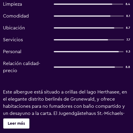
Limpieza
8.4
Comodidad
8.1
Ubicación
8.7
Servicios
7.7
Personal
9.3
Relación calidad-
8.8
precio
Este albergue está situado a orillas del lago Herthasee, en
el elegante distrito berlinés de Grunewald, y ofrece
habitaciones para no fumadores con baño compartido y
un desayuno a la carta. El Jugendgästehaus St.-Michaels-
Heim se encuentra en el antiguo Palacio de Mendelssohn y
Leer más
ofrece habitaciones amplias y tranquilas. Hay una taberna