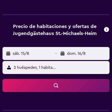
al aire libre con vistas al lago Herthasee. El restaurante
sirve platos de cocina alemana e internacional hasta las
22:00. La estación de S-Bahn (tren urbano) de Grunewald
se encuentra a 8 minutos en coche del St.-Michaels-Heim.
Hay 3 estaciones de autobuses a 5 minutos a pie del
Precio de habitaciones y ofertas de
alojamiento. El St.-Michaels-Heim Jugendgästehaus
Jugendgästehaus St.-Michaels-Heim
también facilita aparcamiento gratuito.
sáb. 15/8
-
dom. 16/8
2 huéspedes, 1 habitación