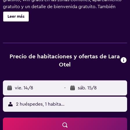
gratuito y un detalle de bienvenida gratuito. También
encontrarás un bar en la playa, un bar junto a la piscina y
Leer más
un bar-cafetería. Lara Otel +12 Only Adult ofrece 72
alojamientos con aire acondicionado, minibar y zapatillas.
Las habitaciones disponen de balcón. Las camas están
vestidas con ropa de cama de alta calidad. Se ofrece una
televisión LED con canales por satélite de suscripción. Los
baños están equipados con ducha y secador de pelo. Se
Precio de habitaciones y ofertas de Lara
ofrece servicio de limpieza todos los días. En el
Otel
alojamiento hay piscina al aire libre y piscina infantil. Otros
servicios de ocio y esparcimiento incluyen sauna. Se
pueden practicar las actividades de ocio y esparcimiento
vie. 14/8
-
sáb. 15/8
que se indican más abajo en las instalaciones o cerca del
alojamiento (es posible que se aplique un recargo).
2 huéspedes, 1 habitación