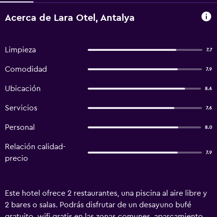
Acerca de Lara Otel, Antalya
Limpieza
7.7
Comodidad
7.9
Ubicación
8.6
Servicios
7.6
Personal
8.0
Relación calidad-
7.9
precio
Este hotel ofrece 2 restaurantes, una piscina al aire libre y
2 bares o salas. Podrás disfrutar de un desayuno bufé
gratuito, wifi gratis en las zonas comunes, aparcamiento