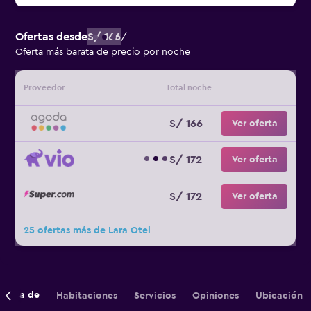
Ofertas desde
S/ 166
/
Oferta más barata de precio por noche
Proveedor
Total noche
S/ 166
Ver oferta
S/ 172
Ver oferta
S/ 172
Ver oferta
25 ofertas más de Lara Otel
cerca de
Habitaciones
Servicios
Opiniones
Ubicación