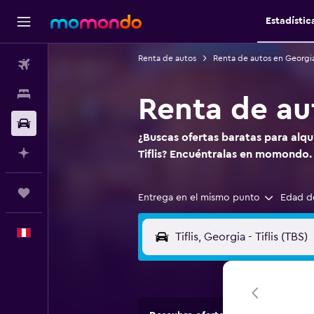
Estadístic
Renta de autos
Renta de autos en Georgi
Vuelos
Alojamientos
Renta de aut
Autos
¿Buscas ofertas baratas para alqu
Planifica con IA
Tiflis? Encuéntralas en momondo.
Trips
Entrega en el mismo punto
Edad d
Español