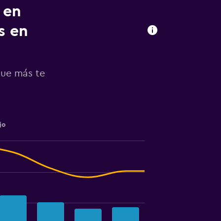
 en
s en
que más te
jo