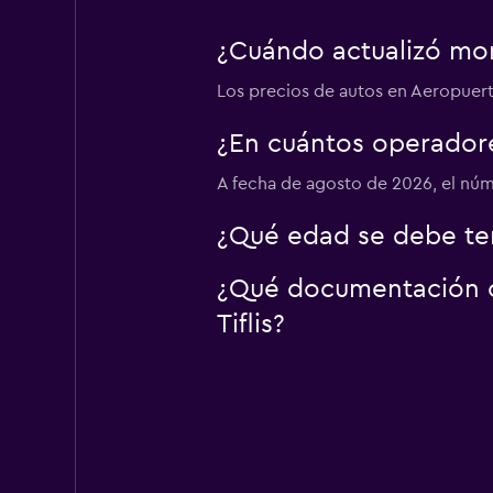
Car 1
¿Cuándo actualizó mom
1 punto de alquiler
Los precios de autos en Aeropuerto 
¿En cuántos operador
Bene Exclusive
A fecha de agosto de 2026, el núm
1 punto de alquiler
¿Qué edad se debe ten
¿Qué documentación o 
Tiflis?
Geo Cars Rent
2 puntos de alquiler