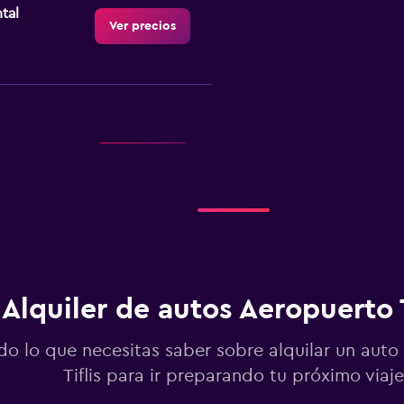
tal
Ver precios
Ver precios
Alquiler de autos Aeropuerto T
Ver precios
do lo que necesitas saber sobre alquilar un auto
Tiflis para ir preparando tu próximo viaje