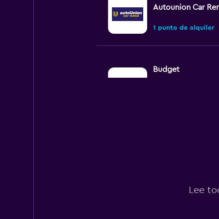
Autounion Car Ren
1 punto de alquiler
Budget
Bueno
7.0
1 opinión
1 punto de alquiler
Avis
Mediocre
4.6
1 opinión
Lee to
1 punto de alquiler