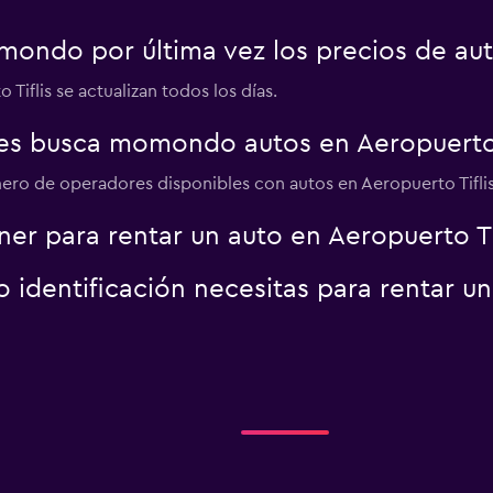
ondo por última vez los precios de auto
Ver precios
Tiflis se actualizan todos los días.
es busca momondo autos en Aeropuerto 
ero de operadores disponibles con autos en Aeropuerto Tiflis
Ver precios
er para rentar un auto en Aeropuerto Ti
identificación necesitas para rentar u
Ver precios