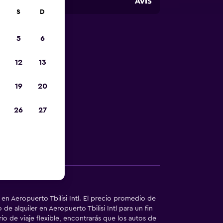
S
D
5
6
autos de
12
13
s
19
20
enta perfecto
26
27
Otra información
en Aeropuerto Tbilisi Intl. El precio promedio de
de alquiler en Aeropuerto Tbilisi Intl para un fin
o de viaje flexible, encontrarás que los autos de