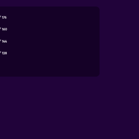
 176
/ 160
/ 144
/ 128