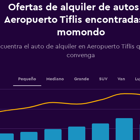
categories.
Ofertas de alquiler de autos
The
chart
Aeropuerto Tiflis encontrada
has
1
momondo
Y
axis
displaying
cuentra el auto de alquiler en Aeropuerto Tiflis 
values.
convenga
Range:
128
to
176.
Pequeño
Mediano
Grande
SUV
Van
Lu