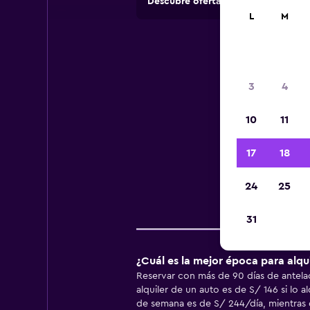
Descubre ofertas de agencias de a
L
M
Inf
3
4
10
11
Infor
17
18
24
25
Pr
31
¿Cuál es la mejor época para alqui
Reservar con más de 90 días de antelac
alquiler de un auto es de S/ 146 si lo a
de semana es de S/ 244/día, mientras q