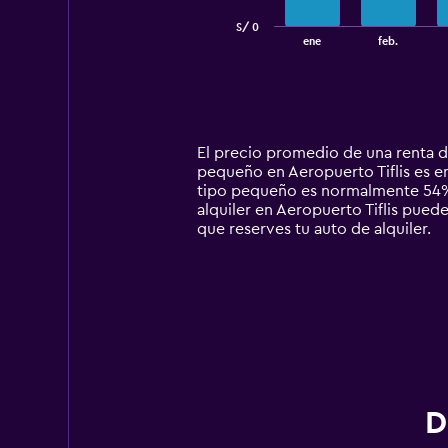
has
S/ 0
1
End
ene
feb.
of
X
interactive
axis
chart
displaying
categories.
Range:
14
El precio promedio de una renta d
categories.
pequeño en Aeropuerto Tiflis es en
The
tipo pequeño es normalmente 54% 
chart
alquiler en Aeropuerto Tiflis puede
has
que reserves tu auto de alquiler.
1
Y
axis
displaying
values.
Range:
0
to
300.
D