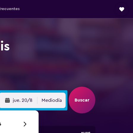
frecuentes
is
Buscar
jue. 20/8
Mediodía
6