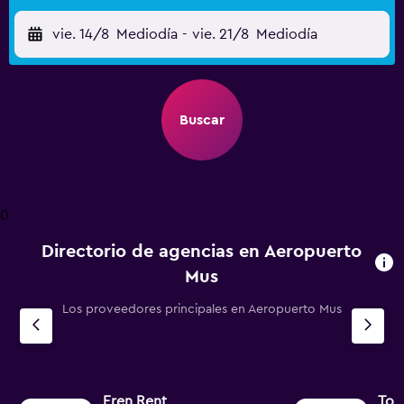
vie. 14/8
Mediodía
-
vie. 21/8
Mediodía
Buscar
0
Directorio de agencias en Aeropuerto
Mus
Los proveedores principales en Aeropuerto Mus
Eren Rent
Tor