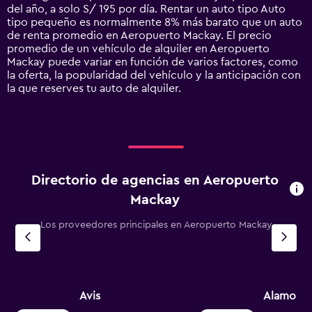
has
del año, a solo S/ 195 por día. Rentar un auto tipo Auto
1
tipo pequeño es normalmente 8% más barato que un auto
Y
de renta promedio en Aeropuerto Mackay. El precio
axis
promedio de un vehículo de alquiler en Aeropuerto
displaying
Mackay puede variar en función de varios factores, como
values.
la oferta, la popularidad del vehículo y la anticipación con
Range:
la que reserves tu auto de alquiler.
0
to
750.
Directorio de agencias en Aeropuerto
Mackay
Los proveedores principales en Aeropuerto Mackay
Avis
Alamo