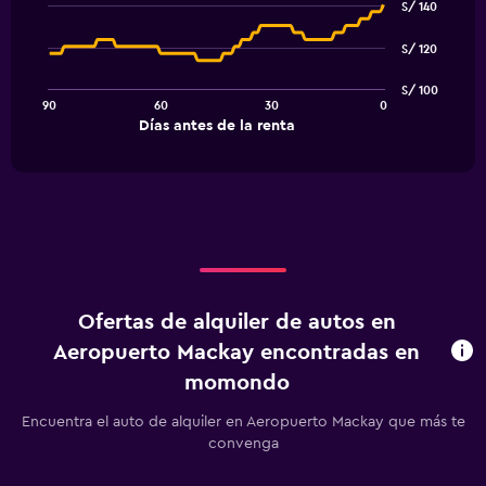
graphic.
chart
S/ 140
with
91
S/ 120
data
points.
S/ 100
90
60
30
0
The
End
Días antes de la renta
chart
of
interactive
has
chart
1
X
axis
displaying
Días
antes
de
Ofertas de alquiler de autos en
la
renta.
Aeropuerto Mackay encontradas en
Range:
momondo
91
categories.
Encuentra el auto de alquiler en Aeropuerto Mackay que más te
The
convenga
chart
has