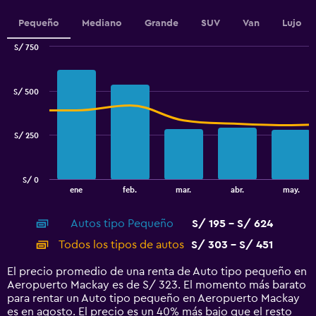
1
Y
Pequeño
Mediano
Grande
SUV
Van
Lujo
axis
displaying
S/ 750
values.
Combination
Chart
Range:
graphic.
chart
100
with
S/ 500
to
2
data
160.
series.
S/ 250
The
chart
has
S/ 0
1
End
ene
feb.
mar.
abr.
may.
of
X
interactive
axis
chart
Autos tipo Pequeño
S/ 195 - S/ 624
displaying
categories.
Todos los tipos de autos
S/ 303 - S/ 451
Range:
14
El precio promedio de una renta de Auto tipo pequeño en
categories.
Aeropuerto Mackay es de S/ 323. El momento más barato
The
para rentar un Auto tipo pequeño en Aeropuerto Mackay
chart
es en agosto. El precio es un 40% más bajo que el resto