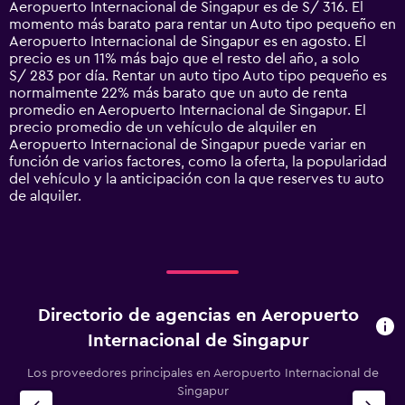
Aeropuerto Internacional de Singapur es de S/ 316. El
The
momento más barato para rentar un Auto tipo pequeño en
chart
Aeropuerto Internacional de Singapur es en agosto. El
has
precio es un 11% más bajo que el resto del año, a solo
1
S/ 283 por día. Rentar un auto tipo Auto tipo pequeño es
Y
normalmente 22% más barato que un auto de renta
axis
promedio en Aeropuerto Internacional de Singapur. El
displaying
precio promedio de un vehículo de alquiler en
values.
Aeropuerto Internacional de Singapur puede variar en
Range:
función de varios factores, como la oferta, la popularidad
0
del vehículo y la anticipación con la que reserves tu auto
to
de alquiler.
600.
Directorio de agencias en Aeropuerto
Internacional de Singapur
Los proveedores principales en Aeropuerto Internacional de
Singapur