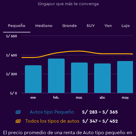
Singapur que más te convenga
chart
has
1
Y
Pequeño
Mediano
Grande
SUV
Van
Lujo
axis
displaying
S/ 600
values.
Combination
Chart
Range:
graphic.
chart
232
with
S/ 400
to
2
data
256.
series.
S/ 200
The
chart
has
S/ 0
1
End
ene
feb.
mar.
abr.
may.
of
X
interactive
axis
chart
Autos tipo Pequeño
S/ 283 - S/ 365
displaying
categories.
Todos los tipos de autos
S/ 347 - S/ 452
Range:
14
El precio promedio de una renta de Auto tipo pequeño en
categories.