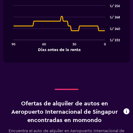
S/ 256
Line
Chart
graphic.
chart
S/ 248
with
91
S/ 240
data
points.
S/ 232
90
60
30
0
The
End
Días antes de la renta
chart
of
interactive
has
chart
1
X
axis
displaying
Días
antes
de
Ofertas de alquiler de autos en
la
renta.
Aeropuerto Internacional de Singapur
Range:
encontradas en momondo
91
categories.
Encuentra el auto de alquiler en Aeropuerto Internacional de
The