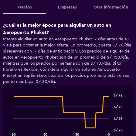
Precios
Empresas
Otra información
¿Cuál es la mejor época para alquilar un auto en
Aeropuerto Phuket?
Intenta alquilar un auto en Aeropuerto Phuket 17 días antes de tu
viaje para obtener la mejor oferta. En promedio, cuesta S/ 70/día
si reservas con 17 días de anticipación. Los precios de alquiler de
autos en Aeropuerto Phuket son de un promedio de S/ 100/día,
mientras que los precios por semana son de S/ 107/día. Si tu
horario es flexible, considera alquilar un auto en Aeropuerto
Phuket en septiembre, cuando los precios promedio están en su
punto más bajo: S/ 80/día.
S/ 78
Line
Chart
graphic.
chart
S/ 75
with
91
S/ 73
data
points.
S/ 70
90
60
30
0