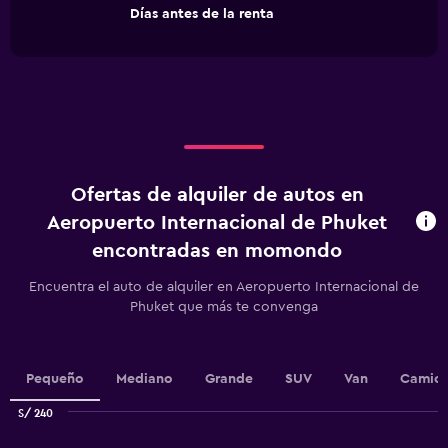
The
End
Días antes de la renta
chart
of
interactive
has
chart
1
X
axis
displaying
Días
antes
de
Ofertas de alquiler de autos en
la
renta.
Aeropuerto Internacional de Phuket
Range:
encontradas en momondo
91
categories.
Encuentra el auto de alquiler en Aeropuerto Internacional de
The
Phuket que más te convenga
chart
has
1
Y
Pequeño
Mediano
Grande
SUV
Van
Camion
axis
displaying
S/ 240
values.
Combination
Chart
Range:
graphic.