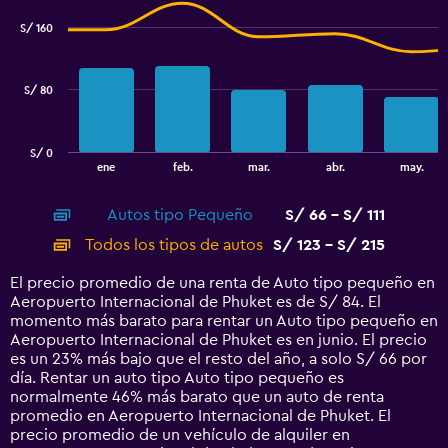
chart
70
with
S/ 160
to
2
data
77.5.
series.
S/ 80
The
chart
has
S/ 0
1
End
ene
feb.
mar.
abr.
may.
of
X
interactive
axis
chart
Autos tipo Pequeño
S/ 66 - S/ 111
displaying
categories.
Todos los tipos de autos
S/ 123 - S/ 215
Range:
14
El precio promedio de una renta de Auto tipo pequeño en
categories.
Aeropuerto Internacional de Phuket es de S/ 84. El
The
momento más barato para rentar un Auto tipo pequeño en
chart
Aeropuerto Internacional de Phuket es en junio. El precio
has
es un 23% más bajo que el resto del año, a solo S/ 66 por
1
día. Rentar un auto tipo Auto tipo pequeño es
Y
normalmente 46% más barato que un auto de renta
axis
promedio en Aeropuerto Internacional de Phuket. El
displaying
precio promedio de un vehículo de alquiler en
values.