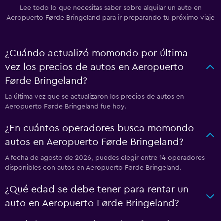
Lee todo lo que necesitas saber sobre alquilar un auto en
Aeropuerto Førde Bringeland para ir preparando tu próximo viaje
¿Cuándo actualizó momondo por última
vez los precios de autos en Aeropuerto
Førde Bringeland?
La última vez que se actualizaron los precios de autos en
Aeropuerto Førde Bringeland fue hoy.
¿En cuántos operadores busca momondo
autos en Aeropuerto Førde Bringeland?
A fecha de agosto de 2026, puedes elegir entre 14 operadores
disponibles con autos en Aeropuerto Førde Bringeland.
¿Qué edad se debe tener para rentar un
auto en Aeropuerto Førde Bringeland?