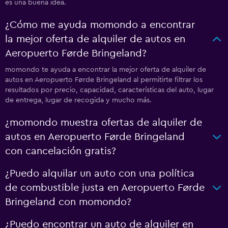
es una buena idea.
¿Cómo me ayuda momondo a encontrar
la mejor oferta de alquiler de autos en
Aeropuerto Førde Bringeland?
momondo te ayuda a encontrar la mejor oferta de alquiler de
autos en Aeropuerto Førde Bringeland al permitirte filtrar los
resultados por precio, capacidad, características del auto, lugar
de entrega, lugar de recogida y mucho más.
¿momondo muestra ofertas de alquiler de
autos en Aeropuerto Førde Bringeland
con cancelación gratis?
¿Puedo alquilar un auto con una política
de combustible justa en Aeropuerto Førde
Bringeland con momondo?
¿Puedo encontrar un auto de alquiler en