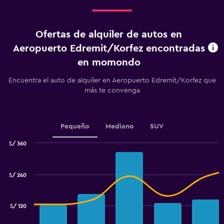
Días
antes
de
Ofertas de alquiler de autos en
la
renta.
Aeropuerto Edremit/Korfez encontradas
Range:
en momondo
91
categories.
Encuentra el auto de alquiler en Aeropuerto Edremit/Korfez que
The
más te convenga
chart
has
1
Y
Pequeño
Mediano
SUV
axis
displaying
S/ 360
values.
Combination
Chart
Range:
graphic.
chart
90
with
S/ 240
to
2
data
120.
series.
S/ 120
The
chart