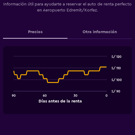
Información útil para ayudarte a reservar el auto de renta perfecto
en Aeropuerto Edremit/Korfez.
Precios
Otra información
S/ 120
Line
Chart
graphic.
chart
S/ 110
with
91
S/ 100
data
points.
S/ 90
90
60
30
0
The
End
Días antes de la renta
chart
of
interactive
has
chart
1
X
axis
displaying