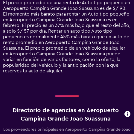
14
El precio promedio de una renta de Auto tipo pequeño en
categories.
Aeropuerto Campina Grande Joao Suassuna es de S/ 90.
The
El momento más barato para rentar un Auto tipo pequeño
chart
en Aeropuerto Campina Grande Joao Suassuna es en
has
febrero. El precio es un 37% más bajo que el resto del año,
1
a solo S/ 57 por día. Rentar un auto tipo Auto tipo
Y
pequeño es normalmente 45% más barato que un auto de
axis
renta promedio en Aeropuerto Campina Grande Joao
displaying
Suassuna. El precio promedio de un vehículo de alquiler
values.
en Aeropuerto Campina Grande Joao Suassuna puede
Range:
variar en función de varios factores, como la oferta, la
0
popularidad del vehículo y la anticipación con la que
to
reserves tu auto de alquiler.
300.
Directorio de agencias en Aeropuerto
Campina Grande Joao Suassuna
Los proveedores principales en Aeropuerto Campina Grande Joao