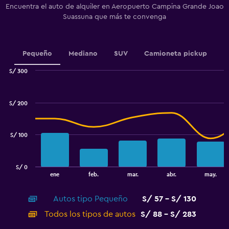
Encuentra el auto de alquiler en Aeropuerto Campina Grande Joao
The
Suassuna que más te convenga
chart
has
1
Y
Pequeño
Mediano
SUV
Camioneta pickup
axis
displaying
S/ 300
values.
Combination
Chart
Range:
graphic.
chart
64
with
S/ 200
to
2
data
112.
series.
S/ 100
The
chart
has
S/ 0
1
End
ene
feb.
mar.
abr.
may.
of
X
interactive
axis
chart
Autos tipo Pequeño
S/ 57 - S/ 130
displaying
categories.
Todos los tipos de autos
S/ 88 - S/ 283
Range: