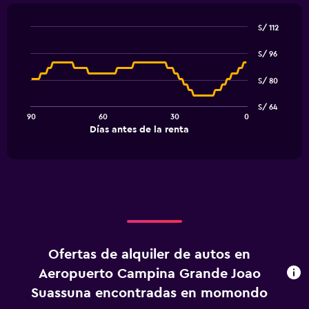
S/ 112
Line
Chart
graphic.
chart
S/ 96
with
91
S/ 80
data
points.
S/ 64
90
60
30
0
The
End
Días antes de la renta
chart
of
interactive
has
chart
1
X
axis
displaying
Días
antes
de
Ofertas de alquiler de autos en
la
renta.
Aeropuerto Campina Grande Joao
Range:
Suassuna encontradas en momondo
91
categories.