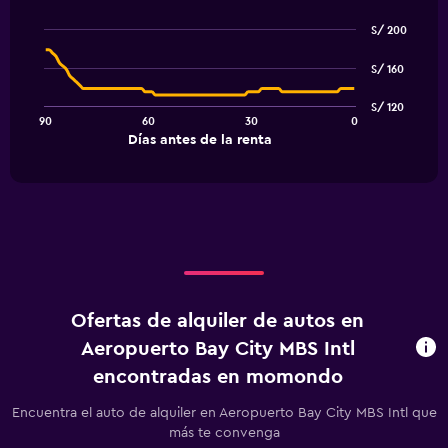
Line
Chart
graphic.
chart
S/ 200
with
91
S/ 160
data
points.
S/ 120
90
60
30
0
The
End
Días antes de la renta
chart
of
interactive
has
chart
1
X
axis
displaying
Días
antes
de
Ofertas de alquiler de autos en
la
renta.
Aeropuerto Bay City MBS Intl
Range:
encontradas en momondo
91
categories.
Encuentra el auto de alquiler en Aeropuerto Bay City MBS Intl que
The
más te convenga
chart