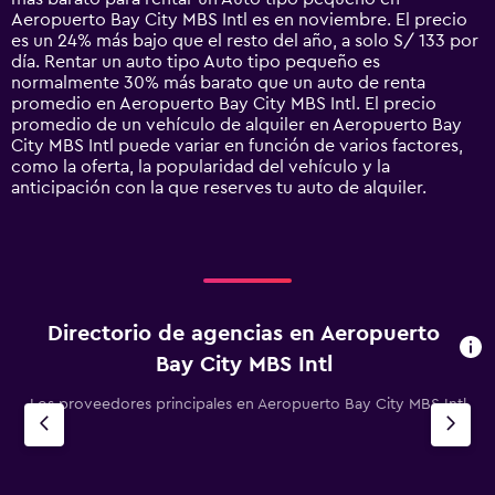
chart
Aeropuerto Bay City MBS Intl es en noviembre. El precio
has
es un 24% más bajo que el resto del año, a solo S/ 133 por
1
día. Rentar un auto tipo Auto tipo pequeño es
Y
normalmente 30% más barato que un auto de renta
axis
promedio en Aeropuerto Bay City MBS Intl. El precio
displaying
promedio de un vehículo de alquiler en Aeropuerto Bay
values.
City MBS Intl puede variar en función de varios factores,
Range:
como la oferta, la popularidad del vehículo y la
0
anticipación con la que reserves tu auto de alquiler.
to
360.
Directorio de agencias en Aeropuerto
Bay City MBS Intl
Los proveedores principales en Aeropuerto Bay City MBS Intl