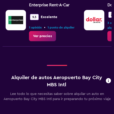
Enterprise Rent-A-Car
Dol
7.
Excelente
9.3
3 op
•
1 opinión
1 punto de alquiler
alqu
Ver precios
V
Alquiler de autos Aeropuerto Bay City
MBS Intl
Lee todo lo que necesitas saber sobre alquilar un auto en
Aeropuerto Bay City MBS Intl para ir preparando tu próximo viaje