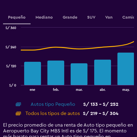
has
1
Y
Pequeño
Mediano
Grande
SUV
Van
Camion
axis
displaying
S/ 360
values.
Combination
Chart
Range:
graphic.
chart
120
with
S/ 240
to
2
data
240.
series.
S/ 120
The
chart
has
S/ 0
1
End
ene
feb.
mar.
abr.
may.
of
X
interactive
axis
chart
Autos tipo Pequeño
S/ 133 - S/ 252
displaying
categories.
Todos los tipos de autos
S/ 219 - S/ 304
Range:
14
El precio promedio de una renta de Auto tipo pequeño en
categories.
Aeropuerto Bay City MBS Intl es de S/ 175. El momento
The
más barato para rentar un Auto tipo pequeño en